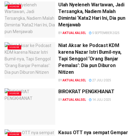
Ulah Nyeleneh Wartawan, Jadi
HUKUM
Tersangka, Nadiem Malah
Dimintai ‘Kata2 Hari Ini, Dia pun
Menjawab
BY
AKTUAL KALSEL
5 SEPTEMBER 2025
Niat Aksar ke Podcast KDM
HUKUM
karena Nazar Istri Bumil-nya,
Tapi Senggol ‘Orang Banjar
Pemalas’: Dia pun Diburon
Nitizen
BY
AKTUAL KALSEL
27 JULI 2025
BIROKRAT PENGKHIANAT
HUKUM
BY
AKTUAL KALSEL
14 JULI 2025
Kasus OTT nya sempat Gempar
HUKUM