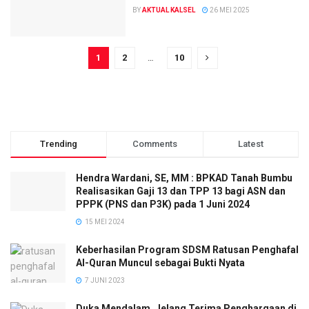
BY
AKTUAL KALSEL
26 MEI 2025
1
2
…
10
Trending
Comments
Latest
Hendra Wardani, SE, MM : BPKAD Tanah Bumbu
Realisasikan Gaji 13 dan TPP 13 bagi ASN dan
PPPK (PNS dan P3K) pada 1 Juni 2024
15 MEI 2024
Keberhasilan Program SDSM Ratusan Penghafal
Al-Quran Muncul sebagai Bukti Nyata
7 JUNI 2023
Duka Mendalam, Jelang Terima Penghargaan di