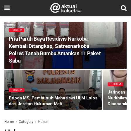
HUKUM
Pria Paruh Baya Residivis Narkoba
Kembali Ditangkap, Satresnarkoba
Polres Tanah Bumbu Amankan 11 Paket
Sabu
HUKUM
HUKUM
Jaringan Pe
Bripda MS, Pembunuh Mahasiswi ULM Lolos
Nurkhikmah:
dari Jeratan Hukuman Mati
Diancamka
Home
Category
Hukum