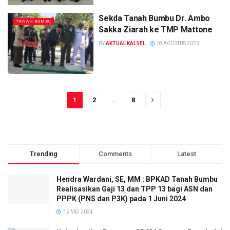
Sekda Tanah Bumbu Dr. Ambo
TANAH BUMBU
Sakka Ziarah ke TMP Mattone
BY
AKTUAL KALSEL
18 AGUSTUS 2023
1
2
…
8
Trending
Comments
Latest
Hendra Wardani, SE, MM : BPKAD Tanah Bumbu
Realisasikan Gaji 13 dan TPP 13 bagi ASN dan
PPPK (PNS dan P3K) pada 1 Juni 2024
15 MEI 2024