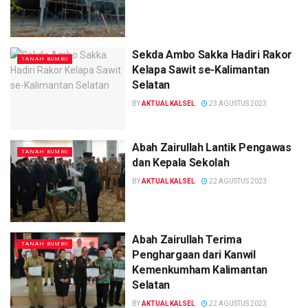
Sekda Ambo Sakka Hadiri Rakor
TANAH BUMBU
Kelapa Sawit se-Kalimantan
Selatan
BY
AKTUAL KALSEL
23 AGUSTUS 2023
Abah Zairullah Lantik Pengawas
TANAH BUMBU
dan Kepala Sekolah
BY
AKTUAL KALSEL
22 AGUSTUS 2023
Abah Zairullah Terima
TANAH BUMBU
Penghargaan dari Kanwil
Kemenkumham Kalimantan
Selatan
BY
AKTUAL KALSEL
22 AGUSTUS 2023