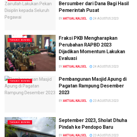
Bersumber dari Dana Bagi Hasil
Pemerintah Pusat
BY
AKTUAL KALSEL
24 AGUSTUS 2023
Fraksi PKB Mengharapkan
TANAH BUMBU
Perubahan RAPBD 2023
Dijadikan Momentum Lakukan
Evaluasi
BY
AKTUAL KALSEL
24 AGUSTUS 2023
Pembangunan Masjid Apung di
TANAH BUMBU
Pagatan Rampung Desember
2023
BY
AKTUAL KALSEL
23 AGUSTUS 2023
September 2023, Sholat Dhuha
TANAH BUMBU
Pindah ke Pendopo Baru
BY
AKTUAL KALSEL
23 AGUSTUS 2023