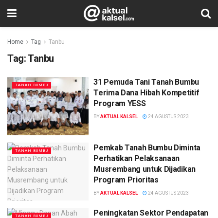
Home
Tag
Tanbu
Tag:
Tanbu
31 Pemuda Tani Tanah Bumbu
TANAH BUMBU
Terima Dana Hibah Kompetitif
Program YESS
BY
AKTUAL KALSEL
24 AGUSTUS 2023
Pemkab Tanah Bumbu Diminta
TANAH BUMBU
Perhatikan Pelaksanaan
Musrembang untuk Dijadikan
Program Prioritas
BY
AKTUAL KALSEL
24 AGUSTUS 2023
Peningkatan Sektor Pendapatan
TANAH BUMBU