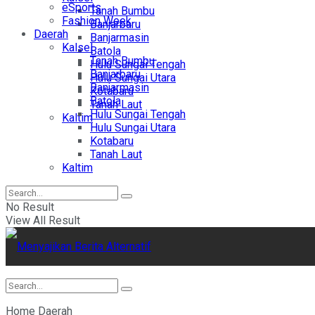
eSports
Tanah Bumbu
Fashion Week
Banjarbaru
Daerah
Banjarmasin
Kalsel
Batola
Tanah Bumbu
Hulu Sungai Tengah
Banjarbaru
Hulu Sungai Utara
Banjarmasin
Kotabaru
Batola
Tanah Laut
Hulu Sungai Tengah
Kaltim
Hulu Sungai Utara
Kotabaru
Tanah Laut
Kaltim
No Result
View All Result
Home
Daerah