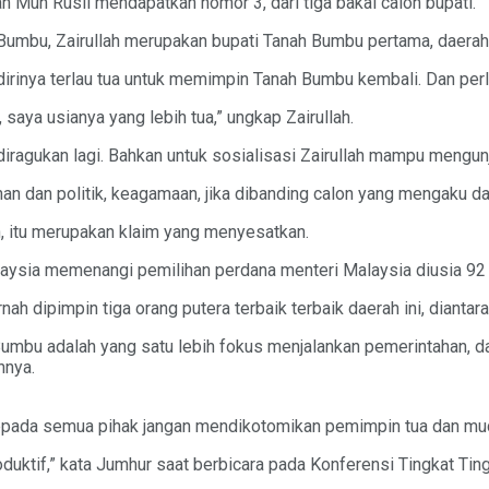
 Muh Rusli mendapatkan nomor 3, dari tiga bakal calon bupati.
 Bumbu, Zairullah merupakan bupati Tanah Bumbu pertama, daera
dirinya terlau tua untuk memimpin Tanah Bumbu kembali. Dan perl
, saya usianya yang lebih tua,” ungkap Zairullah.
agukan lagi. Bahkan untuk sosialisasi Zairullah mampu mengunju
n dan politik, keagamaan, jika dibanding calon yang mengaku dar
h, itu merupakan klaim yang menyesatkan.
ysia memenangi pemilihan perdana menteri Malaysia diusia 92 
ah dipimpin tiga orang putera terbaik terbaik daerah ini, dianta
umbu adalah yang satu lebih fokus menjalankan pemerintahan, dan
nnya.
epada semua pihak jangan mendikotomikan pemimpin tua dan m
duktif,” kata Jumhur saat berbicara pada Konferensi Tingkat T