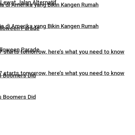
Lewat Jalan Alternatif
sia di Amerika yang Bikin Kangen Rumah
sia di Amerika yang Bikin Kangen Rumah
alloween Parade
alloween Parade
 starts tomorrow, here’s what you need to know
 starts tomorrow, here’s what you need to know
as Boomers Did
as Boomers Did