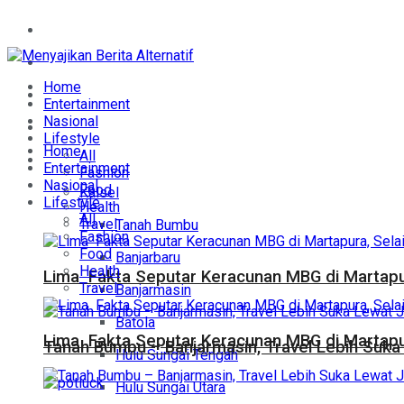
Home
Entertainment
Home
Nasional
Entertainment
Nasional
Lifestyle
Lifestyle
Home
All
Daerah
Entertainment
Fashion
Nasional
Food
Kalsel
Lifestyle
Health
All
Travel
Tanah Bumbu
Fashion
Food
Banjarbaru
Health
Lima Fakta Seputar Keracunan MBG di Martapur
Travel
Banjarmasin
Batola
Lima Fakta Seputar Keracunan MBG di Martapur
Tanah Bumbu – Banjarmasin, Travel Lebih Suka 
Hulu Sungai Tengah
Hulu Sungai Utara