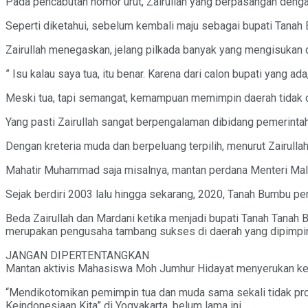
Pada pencabutan nomor urut, Zairullah yang berpasangan dengan
Seperti diketahui, sebelum kembali maju sebagai bupati Tanah
Zairullah menegaskan, jelang pilkada banyak yang mengisukan 
” Isu kalau saya tua, itu benar. Karena dari calon bupati yang ada
Meski tua, tapi semangat, kemampuan memimpin daerah tidak dir
Yang pasti Zairullah sangat berpengalaman dibidang pemerintaha
Dengan kreteria muda dan berpeluang terpilih, menurut Zairulla
Mahatir Muhammad saja misalnya, mantan perdana Menteri Mala
Sejak berdiri 2003 lalu hingga sekarang, 2020, Tanah Bumbu pern
Beda Zairullah dan Mardani ketika menjadi bupati Tanah Tanah B
merupakan pengusaha tambang sukses di daerah yang dipimpi
JANGAN DIPERTENTANGKAN
Mantan aktivis Mahasiswa Moh Jumhur Hidayat menyerukan k
“Mendikotomikan pemimpin tua dan muda sama sekali tidak pro
Keindonesiaan Kita” di Yogyakarta, belum lama ini.