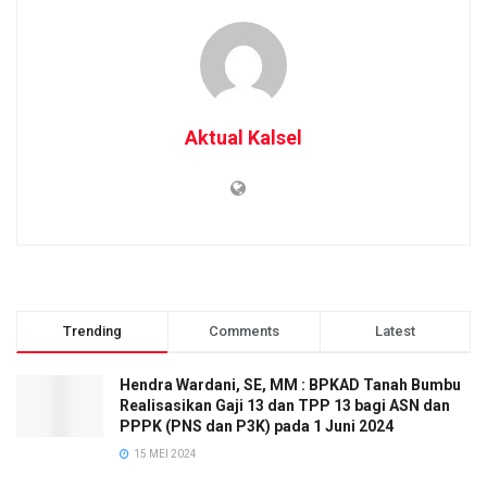
Aktual Kalsel
Trending
Comments
Latest
Hendra Wardani, SE, MM : BPKAD Tanah Bumbu
Realisasikan Gaji 13 dan TPP 13 bagi ASN dan
PPPK (PNS dan P3K) pada 1 Juni 2024
15 MEI 2024