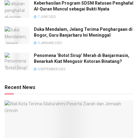
Keberhasilan Program SDSM Ratusan Penghafal
Al-Quran Muncul sebagai Bukti Nyata
7 JUNI 2023
Duka Mendalam, Jelang Terima Penghargaan di
Bogor, Guru Banjarbaru Ini Meninggal
3 JANUARI 2023
Penomena ‘Botol Sirup’ Merah di Banjarmasin,
Benarkah Kiat Mengusir Kotoran Binatang?
6 SEPTEMBER 2022
Recent News