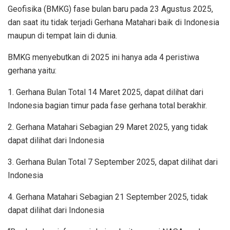
Geofisika (BMKG) fase bulan baru pada 23 Agustus 2025,
dan saat itu tidak terjadi Gerhana Matahari baik di Indonesia
maupun di tempat lain di dunia.
BMKG menyebutkan di 2025 ini hanya ada 4 peristiwa
gerhana yaitu:
1. Gerhana Bulan Total 14 Maret 2025, dapat dilihat dari
Indonesia bagian timur pada fase gerhana total berakhir.
2. Gerhana Matahari Sebagian 29 Maret 2025, yang tidak
dapat dilihat dari Indonesia
3. Gerhana Bulan Total 7 September 2025, dapat dilihat dari
Indonesia
4. Gerhana Matahari Sebagian 21 September 2025, tidak
dapat dilihat dari Indonesia