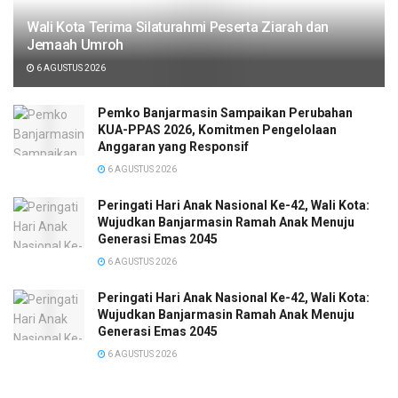
Wali Kota Terima Silaturahmi Peserta Ziarah dan
Jemaah Umroh
6 AGUSTUS 2026
Pemko Banjarmasin Sampaikan Perubahan
KUA-PPAS 2026, Komitmen Pengelolaan
Anggaran yang Responsif
6 AGUSTUS 2026
Peringati Hari Anak Nasional Ke-42, Wali Kota:
Wujudkan Banjarmasin Ramah Anak Menuju
Generasi Emas 2045
6 AGUSTUS 2026
Peringati Hari Anak Nasional Ke-42, Wali Kota:
Wujudkan Banjarmasin Ramah Anak Menuju
Generasi Emas 2045
6 AGUSTUS 2026