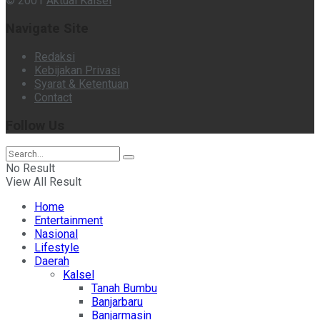
© 2001
Aktual Kalsel
Navigate Site
Redaksi
Kebijakan Privasi
Syarat & Ketentuan
Contact
Follow Us
No Result
View All Result
Home
Entertainment
Nasional
Lifestyle
Daerah
Kalsel
Tanah Bumbu
Banjarbaru
Banjarmasin