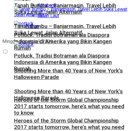
Kotabaru
Tanah Bumbu – Banjarmasin, Travel Lebih
Suka Lewat Jalan Alternatif
Tanah Laut
Tanah Bumbu – Banjarmasin, Travel Lebih
Kaltim
Suka Lewat Jalan Alternatif
Potluck, Tradisi Botraman ala Diaspora
Indonesia di Amerika yang Bikin Kangen
Minggu, Agustus 9, 2026
Rumah
Potluck, Tradisi Botraman ala Diaspora
Indonesia di Amerika yang Bikin Kangen
Rumah
Shooting More than 40 Years of New York’s
Halloween Parade
Shooting More than 40 Years of New York’s
Halloween Parade
Heroes of the Storm Global Championship
2017 starts tomorrow, here’s what you need
to know
Heroes of the Storm Global Championship
2017 starts tomorrow, here’s what you need