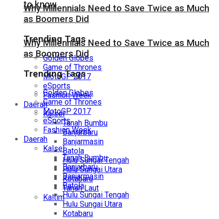
to know
Why Millennials Need to Save Twice as Much
as Boomers Did
Trending Tags
Why Millennials Need to Save Twice as Much
as Boomers Did
Golden Globes
Game of Thrones
Trending Tags
MotoGP 2017
eSports
Golden Globes
Fashion Week
Game of Thrones
Daerah
MotoGP 2017
Kalsel
eSports
Tanah Bumbu
Fashion Week
Banjarbaru
Daerah
Banjarmasin
Kalsel
Batola
Tanah Bumbu
Hulu Sungai Tengah
Banjarbaru
Hulu Sungai Utara
Banjarmasin
Kotabaru
Batola
Tanah Laut
Hulu Sungai Tengah
Kaltim
Hulu Sungai Utara
Kotabaru