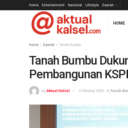
Home
Entertainment
Nasional
Lifestyle
Daerah
HOME
Home
Daerah
Tanah Bumbu
Tanah Bumbu Duku
Pembangunan KSP
by
Aktual Kalsel
3 Oktober 2025
in
Tanah B