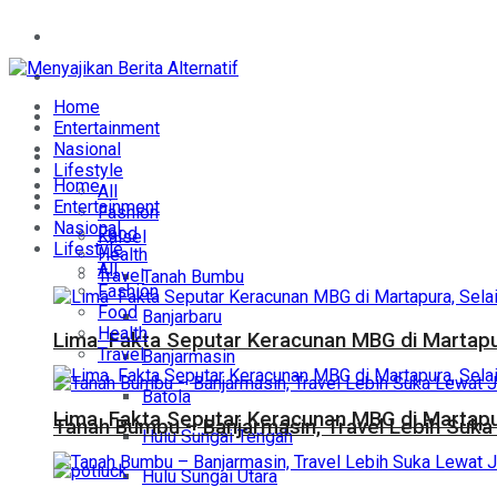
Home
Entertainment
Home
Nasional
Entertainment
Nasional
Lifestyle
Lifestyle
Home
All
Daerah
Entertainment
Fashion
Nasional
Food
Kalsel
Lifestyle
Health
All
Travel
Tanah Bumbu
Fashion
Food
Banjarbaru
Health
Lima Fakta Seputar Keracunan MBG di Martapur
Travel
Banjarmasin
Batola
Lima Fakta Seputar Keracunan MBG di Martapur
Tanah Bumbu – Banjarmasin, Travel Lebih Suka 
Hulu Sungai Tengah
Hulu Sungai Utara