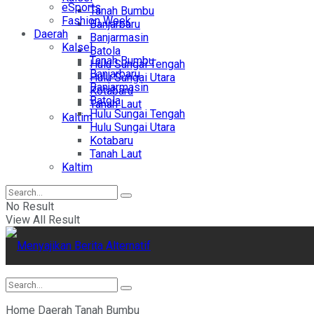
eSports
Tanah Bumbu
Fashion Week
Banjarbaru
Daerah
Banjarmasin
Kalsel
Batola
Tanah Bumbu
Hulu Sungai Tengah
Banjarbaru
Hulu Sungai Utara
Banjarmasin
Kotabaru
Batola
Tanah Laut
Hulu Sungai Tengah
Kaltim
Hulu Sungai Utara
Kotabaru
Tanah Laut
Kaltim
No Result
View All Result
Home
Daerah
Tanah Bumbu