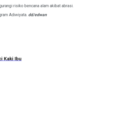
rangi risiko bencana alam akibat abrasi.
gram Adiwiyata.
dd/edwan
 Kaki Ibu