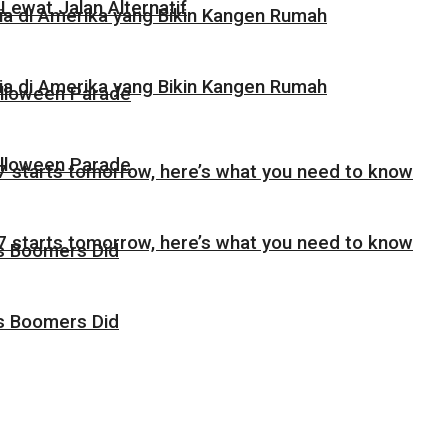
Lewat Jalan Alternatif
sia di Amerika yang Bikin Kangen Rumah
sia di Amerika yang Bikin Kangen Rumah
alloween Parade
alloween Parade
 starts tomorrow, here’s what you need to know
 starts tomorrow, here’s what you need to know
as Boomers Did
as Boomers Did