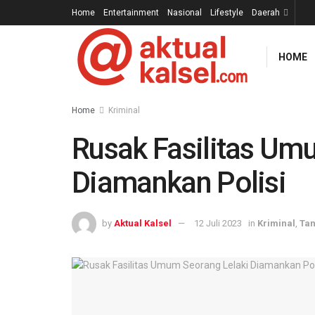
Home
Entertainment
Nasional
Lifestyle
Daerah
HOME
Home
Kriminal
Rusak Fasilitas Um
Diamankan Polisi
by
Aktual Kalsel
12 Juli 2023
in
Kriminal
,
Ta