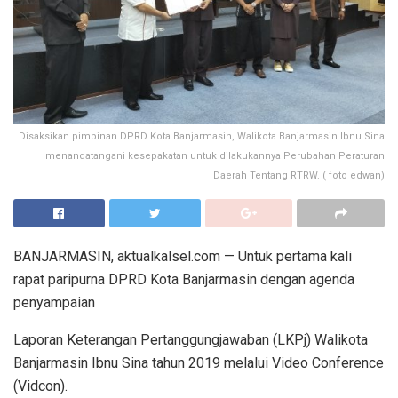
Disaksikan pimpinan DPRD Kota Banjarmasin, Walikota Banjarmasin Ibnu Sina
menandatangani kesepakatan untuk dilakukannya Perubahan Peraturan
Daerah Tentang RTRW. ( foto edwan)
BANJARMASIN, aktualkalsel.com — Untuk pertama kali
rapat paripurna DPRD Kota Banjarmasin dengan agenda
penyampaian
Laporan Keterangan Pertanggungjawaban (LKPj) Walikota
Banjarmasin Ibnu Sina tahun 2019 melalui Video Conference
(Vidcon).