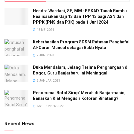
Hendra Wardani, SE, MM : BPKAD Tanah Bumbu
Realisasikan Gaji 13 dan TPP 13 bagi ASN dan
PPPK (PNS dan P3K) pada 1 Juni 2024
15 MEI 2024
Keberhasilan Program SDSM Ratusan Penghafal
Al-Quran Muncul sebagai Bukti Nyata
7 JUNI 2023
Duka Mendalam, Jelang Terima Penghargaan di
Bogor, Guru Banjarbaru Ini Meninggal
3 JANUARI 2023
Penomena ‘Botol Sirup’ Merah di Banjarmasin,
Benarkah Kiat Mengusir Kotoran Binatang?
6 SEPTEMBER 2022
Recent News