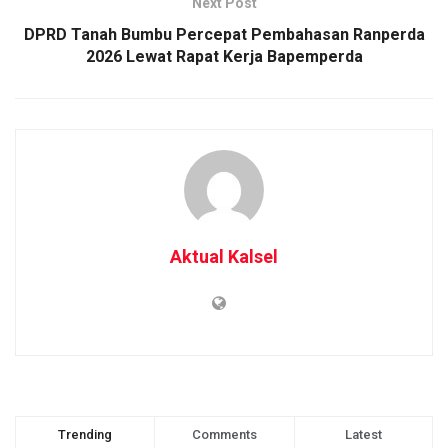
Next Post
DPRD Tanah Bumbu Percepat Pembahasan Ranperda
2026 Lewat Rapat Kerja Bapemperda
Aktual Kalsel
Trending
Comments
Latest