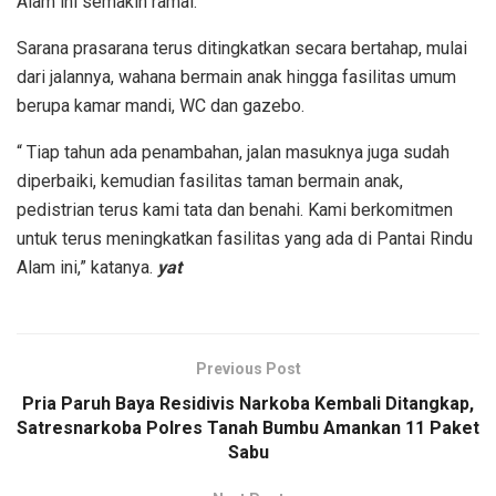
Alam ini semakin ramai.
Sarana prasarana terus ditingkatkan secara bertahap, mulai
dari jalannya, wahana bermain anak hingga fasilitas umum
berupa kamar mandi, WC dan gazebo.
“ Tiap tahun ada penambahan, jalan masuknya juga sudah
diperbaiki, kemudian fasilitas taman bermain anak,
pedistrian terus kami tata dan benahi. Kami berkomitmen
untuk terus meningkatkan fasilitas yang ada di Pantai Rindu
Alam ini,” katanya.
yat
Previous Post
Pria Paruh Baya Residivis Narkoba Kembali Ditangkap,
Satresnarkoba Polres Tanah Bumbu Amankan 11 Paket
Sabu