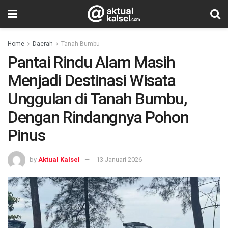
Home
Daerah
Tanah Bumbu
Pantai Rindu Alam Masih
Menjadi Destinasi Wisata
Unggulan di Tanah Bumbu,
Dengan Rindangnya Pohon
Pinus
by
Aktual Kalsel
13 Januari 2026