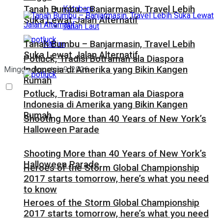
Kotabaru
Tanah Bumbu – Banjarmasin, Travel Lebih
Suka Lewat Jalan Alternatif
Tanah Laut
Tanah Bumbu – Banjarmasin, Travel Lebih
Kaltim
Suka Lewat Jalan Alternatif
Potluck, Tradisi Botraman ala Diaspora
Indonesia di Amerika yang Bikin Kangen
Minggu, Agustus 9, 2026
Rumah
Potluck, Tradisi Botraman ala Diaspora
Indonesia di Amerika yang Bikin Kangen
Rumah
Shooting More than 40 Years of New York’s
Halloween Parade
Shooting More than 40 Years of New York’s
Halloween Parade
Heroes of the Storm Global Championship
2017 starts tomorrow, here’s what you need
to know
Heroes of the Storm Global Championship
2017 starts tomorrow, here’s what you need