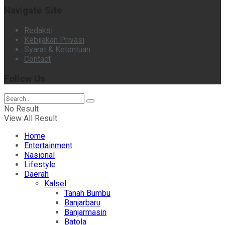
Navigate Site
Redaksi
Kebijakan Privasi
Syarat & Ketentuan
Contact
Follow Us
No Result
View All Result
Home
Entertainment
Nasional
Lifestyle
Daerah
Kalsel
Tanah Bumbu
Banjarbaru
Banjarmasin
Batola