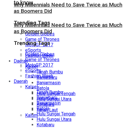
to know
Why Millennials Need to Save Twice as Much
as Boomers Did
Trending Tags
Why Millennials Need to Save Twice as Much
as Boomers Did
Golden Globes
Game of Thrones
Trending Tags
MotoGP 2017
eSports
Golden Globes
Fashion Week
Game of Thrones
Daerah
MotoGP 2017
Kalsel
eSports
Tanah Bumbu
Fashion Week
Banjarbaru
Daerah
Banjarmasin
Kalsel
Batola
Tanah Bumbu
Hulu Sungai Tengah
Banjarbaru
Hulu Sungai Utara
Banjarmasin
Kotabaru
Batola
Tanah Laut
Hulu Sungai Tengah
Kaltim
Hulu Sungai Utara
Kotabaru