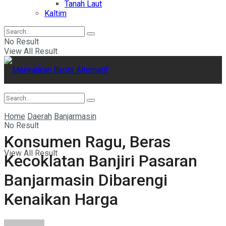
Tanah Laut
Kaltim
No Result
View All Result
Home
Daerah
Banjarmasin
No Result
Konsumen Ragu, Beras
View All Result
Kecoklatan Banjiri Pasaran
Banjarmasin Dibarengi
Kenaikan Harga