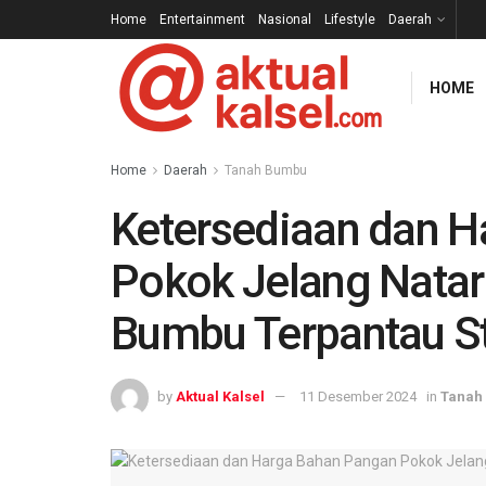
Home
Entertainment
Nasional
Lifestyle
Daerah
HOME
Home
Daerah
Tanah Bumbu
Ketersediaan dan 
Pokok Jelang Natar
Bumbu Terpantau St
by
Aktual Kalsel
11 Desember 2024
in
Tanah