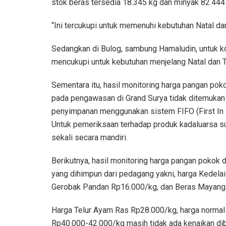
stok beras tersedia 18.345 kg dan minyak 82.444 l
“Ini tercukupi untuk memenuhi kebutuhan Natal dan
Sedangkan di Bulog, sambung Hamaludin, untuk k
mencukupi untuk kebutuhan menjelang Natal dan T
Sementara itu, hasil monitoring harga pangan pokok
pada pengawasan di Grand Surya tidak ditemukan
penyimpanan menggunakan sistem FIFO (First In F
Untuk pemeriksaan terhadap produk kadaluarsa 
sekali secara mandiri.
Berikutnya, hasil monitoring harga pangan pokok 
yang dihimpun dari pedagang yakni, harga Kedela
Gerobak Pandan Rp16.000/kg, dan Beras Mayang
Harga Telur Ayam Ras Rp28.000/kg, harga normal
Rp40.000-42.000/kg masih tidak ada kenaikan d