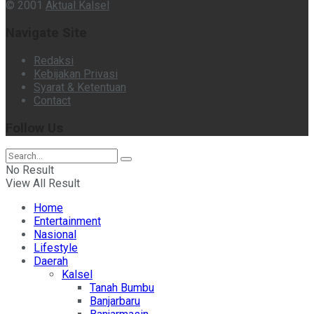
© 2001
Aktual Kalsel
Navigate Site
Redaksi
Kebijakan Privasi
Syarat & Ketentuan
Contact
Follow Us
No Result
View All Result
Home
Entertainment
Nasional
Lifestyle
Daerah
Kalsel
Tanah Bumbu
Banjarbaru