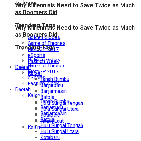
to know
Why Millennials Need to Save Twice as Much
as Boomers Did
Trending Tags
Why Millennials Need to Save Twice as Much
as Boomers Did
Golden Globes
Game of Thrones
Trending Tags
MotoGP 2017
eSports
Golden Globes
Fashion Week
Game of Thrones
Daerah
MotoGP 2017
Kalsel
eSports
Tanah Bumbu
Fashion Week
Banjarbaru
Daerah
Banjarmasin
Kalsel
Batola
Tanah Bumbu
Hulu Sungai Tengah
Banjarbaru
Hulu Sungai Utara
Banjarmasin
Kotabaru
Batola
Tanah Laut
Hulu Sungai Tengah
Kaltim
Hulu Sungai Utara
Kotabaru