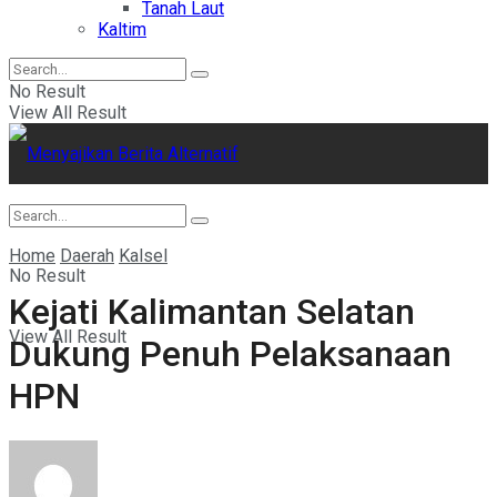
Tanah Laut
Kaltim
No Result
View All Result
Home
Daerah
Kalsel
No Result
Kejati Kalimantan Selatan
View All Result
Dukung Penuh Pelaksanaan
HPN