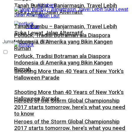
Kotabaru
Tanah Bumbu – Banjarmasin, Travel Lebih
Suka Lewat Jalan Alternatif
Tanah Laut
Tanah Bumbu – Banjarmasin, Travel Lebih
Kaltim
Suka Lewat Jalan Alternatif
Potluck, Tradisi Botraman ala Diaspora
Indonesia di Amerika yang Bikin Kangen
Jumat, Agustus 7, 2026
Rumah
Potluck, Tradisi Botraman ala Diaspora
Indonesia di Amerika yang Bikin Kangen
Rumah
Shooting More than 40 Years of New York’s
Halloween Parade
Shooting More than 40 Years of New York’s
Halloween Parade
Heroes of the Storm Global Championship
2017 starts tomorrow, here’s what you need
to know
Heroes of the Storm Global Championship
2017 starts tomorrow, here’s what you need