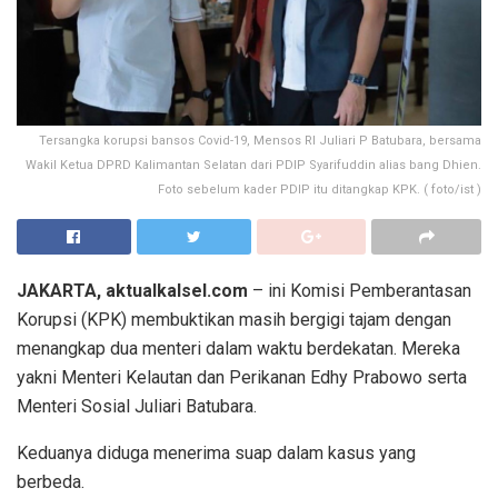
Tersangka korupsi bansos Covid-19, Mensos RI Juliari P Batubara, bersama
Wakil Ketua DPRD Kalimantan Selatan dari PDIP Syarifuddin alias bang Dhien.
Foto sebelum kader PDIP itu ditangkap KPK. ( foto/ist )
JAKARTA, aktualkalsel.com
– ini Komisi Pemberantasan
Korupsi (KPK) membuktikan masih bergigi tajam dengan
menangkap dua menteri dalam waktu berdekatan. Mereka
yakni Menteri Kelautan dan Perikanan Edhy Prabowo serta
Menteri Sosial Juliari Batubara.
Keduanya diduga menerima suap dalam kasus yang
berbeda.