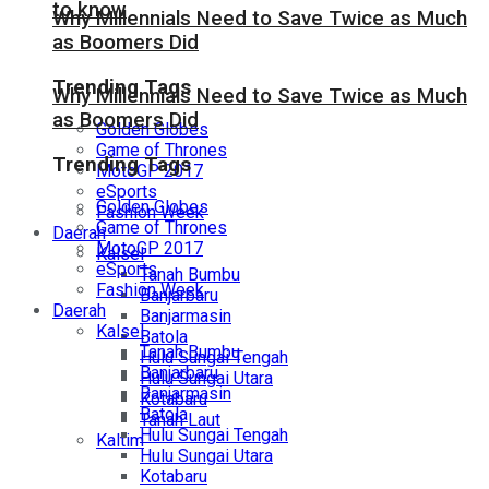
to know
Why Millennials Need to Save Twice as Much
as Boomers Did
Trending Tags
Why Millennials Need to Save Twice as Much
as Boomers Did
Golden Globes
Game of Thrones
Trending Tags
MotoGP 2017
eSports
Golden Globes
Fashion Week
Game of Thrones
Daerah
MotoGP 2017
Kalsel
eSports
Tanah Bumbu
Fashion Week
Banjarbaru
Daerah
Banjarmasin
Kalsel
Batola
Tanah Bumbu
Hulu Sungai Tengah
Banjarbaru
Hulu Sungai Utara
Banjarmasin
Kotabaru
Batola
Tanah Laut
Hulu Sungai Tengah
Kaltim
Hulu Sungai Utara
Kotabaru