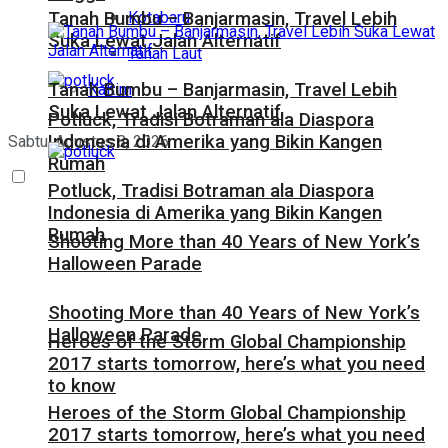
Kotabaru
Tanah Bumbu – Banjarmasin, Travel Lebih
Suka Lewat Jalan Alternatif
Tanah Laut
Tanah Bumbu – Banjarmasin, Travel Lebih
Kaltim
Suka Lewat Jalan Alternatif
Potluck, Tradisi Botraman ala Diaspora
Indonesia di Amerika yang Bikin Kangen
Sabtu, Agustus 8, 2026
Rumah
Potluck, Tradisi Botraman ala Diaspora
Indonesia di Amerika yang Bikin Kangen
Rumah
Shooting More than 40 Years of New York’s
Halloween Parade
Shooting More than 40 Years of New York’s
Halloween Parade
Heroes of the Storm Global Championship
2017 starts tomorrow, here’s what you need
to know
Heroes of the Storm Global Championship
2017 starts tomorrow, here’s what you need