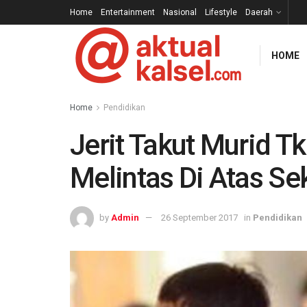
Home
Entertainment
Nasional
Lifestyle
Daerah
HOME
Home
Pendidikan
Jerit Takut Murid T
Melintas Di Atas S
by
Admin
26 September 2017
in
Pendidikan