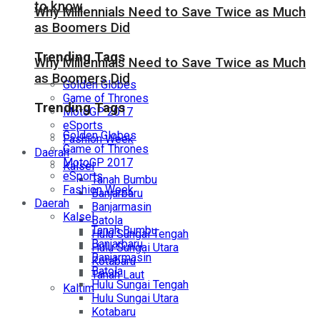
to know
Why Millennials Need to Save Twice as Much
as Boomers Did
Trending Tags
Why Millennials Need to Save Twice as Much
as Boomers Did
Golden Globes
Game of Thrones
Trending Tags
MotoGP 2017
eSports
Golden Globes
Fashion Week
Game of Thrones
Daerah
MotoGP 2017
Kalsel
eSports
Tanah Bumbu
Fashion Week
Banjarbaru
Daerah
Banjarmasin
Kalsel
Batola
Tanah Bumbu
Hulu Sungai Tengah
Banjarbaru
Hulu Sungai Utara
Banjarmasin
Kotabaru
Batola
Tanah Laut
Hulu Sungai Tengah
Kaltim
Hulu Sungai Utara
Kotabaru