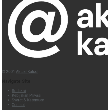
© 2001
Aktual Kalsel
Navigate Site
Redaksi
Kebijakan Privasi
Syarat & Ketentuan
Contact