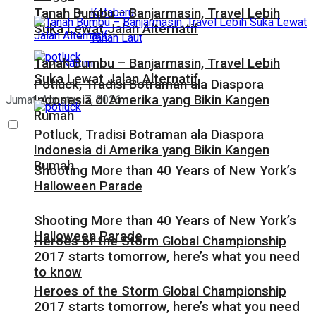
Kotabaru
Tanah Bumbu – Banjarmasin, Travel Lebih
Suka Lewat Jalan Alternatif
Tanah Laut
Tanah Bumbu – Banjarmasin, Travel Lebih
Kaltim
Suka Lewat Jalan Alternatif
Potluck, Tradisi Botraman ala Diaspora
Indonesia di Amerika yang Bikin Kangen
Jumat, Agustus 7, 2026
Rumah
Potluck, Tradisi Botraman ala Diaspora
Indonesia di Amerika yang Bikin Kangen
Rumah
Shooting More than 40 Years of New York’s
Halloween Parade
Shooting More than 40 Years of New York’s
Halloween Parade
Heroes of the Storm Global Championship
2017 starts tomorrow, here’s what you need
to know
Heroes of the Storm Global Championship
2017 starts tomorrow, here’s what you need