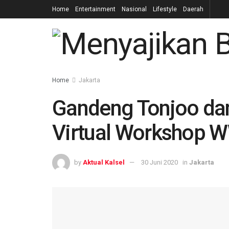
Home
Entertainment
Nasional
Lifestyle
Daerah
Home
Jakarta
Gandeng Tonjoo da
Virtual Workshop 
by
Aktual Kalsel
30 Juni 2020
in
Jakarta