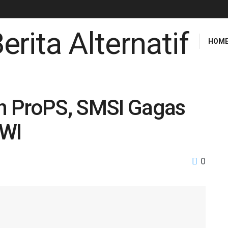
HOM
n ProPS, SMSI Gagas
WWI
0