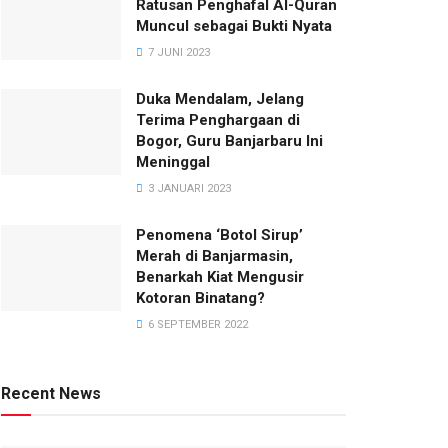
Ratusan Penghafal Al-Quran
Muncul sebagai Bukti Nyata
7 JUNI 2023
Duka Mendalam, Jelang
Terima Penghargaan di
Bogor, Guru Banjarbaru Ini
Meninggal
3 JANUARI 2023
Penomena ‘Botol Sirup’
Merah di Banjarmasin,
Benarkah Kiat Mengusir
Kotoran Binatang?
6 SEPTEMBER 2022
Recent News