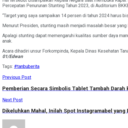
Hal tersebut disampaikan Kepala Negara saat membuka Rapat 
Percepatan Penurunan Stunting Tahun 2023, di Auditorium BKKBN
“Target yang saya sampaikan 14 persen di tahun 2024 harus bisa 
Menurut Presiden, stunting masih menjadi masalah besar yang h
Apalagi stunting dapat memengaruhi kualitas sumber daya man
anak.
Acara dihadiri unsur Forkompinda, Kepala Dinas Kesehatan Ta
01/Edwan
Tags:
#tanbu
berita
Previous Post
Pemberian Secara Simbolis Tablet Tambah Darah 
Next Post
Dikeluhkan Mahal, Inilah Spot Instagramabel yan