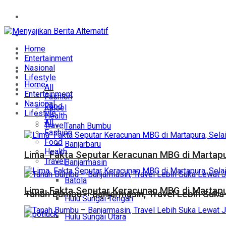
Home
Entertainment
Home
Nasional
Entertainment
Nasional
Lifestyle
Lifestyle
Home
All
Daerah
Entertainment
Fashion
Nasional
Food
Kalsel
Lifestyle
Health
All
Travel
Tanah Bumbu
Fashion
Food
Banjarbaru
Health
Lima Fakta Seputar Keracunan MBG di Martapur
Travel
Banjarmasin
Batola
Lima Fakta Seputar Keracunan MBG di Martapur
Tanah Bumbu – Banjarmasin, Travel Lebih Suka 
Hulu Sungai Tengah
Hulu Sungai Utara