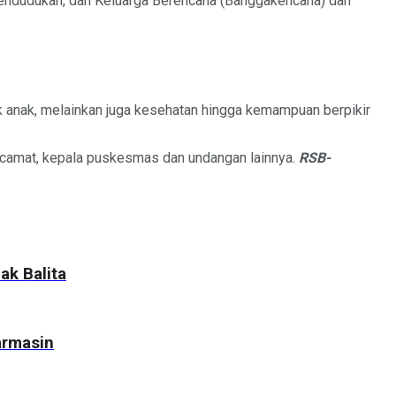
endudukan, dan Keluarga Berencana (Banggakencana) dan
k anak, melainkan juga kesehatan hingga kemampuan berpikir
 camat, kepala puskesmas dan undangan lainnya.
RSB-
k Balita
armasin