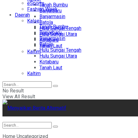
eSports
Tanah Bumbu
Fashion Week
Banjarbaru
Daerah
Banjarmasin
Kalsel
Batola
Tanah Bumbu
Hulu Sungai Tengah
Banjarbaru
Hulu Sungai Utara
Banjarmasin
Kotabaru
Batola
Tanah Laut
Hulu Sungai Tengah
Kaltim
Hulu Sungai Utara
Kotabaru
Tanah Laut
Kaltim
No Result
View All Result
Home
Uncategorized