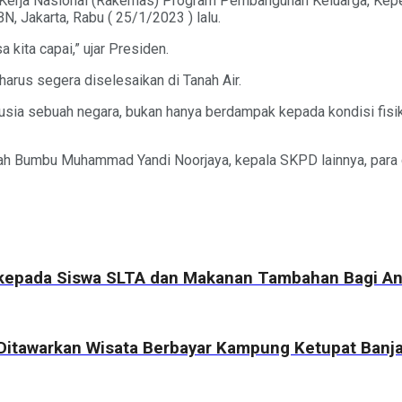
Kerja Nasional (Rakernas) Program Pembangunan Keluarga, Kep
, Jakarta, Rabu ( 25/1/2023 ) lalu.
kita capai,” ujar Presiden.
arus segera diselesaikan di Tanah Air.
usia sebuah negara, bukan hanya berdampak kepada kondisi fisi
nah Bumbu Muhammad Yandi Noorjaya, kepala SKPD lainnya, para
kepada Siswa SLTA dan Makanan Tambahan Bagi Ana
g Ditawarkan Wisata Berbayar Kampung Ketupat Banj