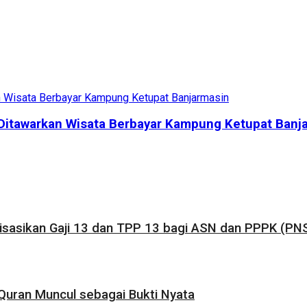
g Ditawarkan Wisata Berbayar Kampung Ketupat Banj
sasikan Gaji 13 dan TPP 13 bagi ASN dan PPPK (PNS
uran Muncul sebagai Bukti Nyata