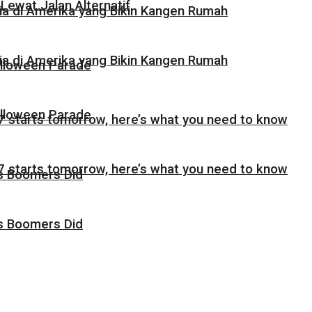
Lewat Jalan Alternatif
sia di Amerika yang Bikin Kangen Rumah
sia di Amerika yang Bikin Kangen Rumah
alloween Parade
alloween Parade
 starts tomorrow, here’s what you need to know
 starts tomorrow, here’s what you need to know
as Boomers Did
as Boomers Did