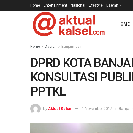
Home
Entertainment
Nasional
Lifestyle
Daerah
HOME
Home
Daerah
Banjarmasin
DPRD KOTA BANJ
KONSULTASI PUBLI
PPTKL
by
Aktual Kalsel
1 November 2017
in
Banjar