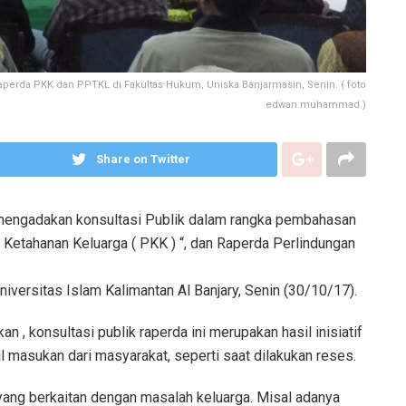
perda PKK dan PPTKL di Fakultas Hukum, Uniska Banjarmasin, Senin. ( foto
edwan.muhammad )
Share on Twitter
mengadakan konsultasi Publik dalam rangka pembahasan
etahanan Keluarga ( PKK ) “, dan Raperda Perlindungan
iversitas Islam Kalimantan Al Banjary, Senin (30/10/17).
, konsultasi publik raperda ini merupakan hasil inisiatif
 masukan dari masyarakat, seperti saat dilakukan reses.
 yang berkaitan dengan masalah keluarga. Misal adanya