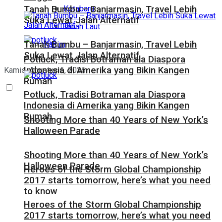
Kotabaru
Tanah Bumbu – Banjarmasin, Travel Lebih
Suka Lewat Jalan Alternatif
Tanah Laut
Tanah Bumbu – Banjarmasin, Travel Lebih
Kaltim
Suka Lewat Jalan Alternatif
Potluck, Tradisi Botraman ala Diaspora
Indonesia di Amerika yang Bikin Kangen
Kamis, Agustus 6, 2026
Rumah
Potluck, Tradisi Botraman ala Diaspora
Indonesia di Amerika yang Bikin Kangen
Rumah
Shooting More than 40 Years of New York’s
Halloween Parade
Shooting More than 40 Years of New York’s
Halloween Parade
Heroes of the Storm Global Championship
2017 starts tomorrow, here’s what you need
to know
Heroes of the Storm Global Championship
2017 starts tomorrow, here’s what you need