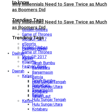
to know
Why Millennials Need to Save Twice as Much
as Boomers Did
Trending Tags
Why Millennials Need to Save Twice as Much
as Boomers Did
Golden Globes
Game of Thrones
Trending Tags
MotoGP 2017
eSports
Golden Globes
Fashion Week
Game of Thrones
Daerah
MotoGP 2017
Kalsel
eSports
Tanah Bumbu
Fashion Week
Banjarbaru
Daerah
Banjarmasin
Kalsel
Batola
Tanah Bumbu
Hulu Sungai Tengah
Banjarbaru
Hulu Sungai Utara
Banjarmasin
Kotabaru
Batola
Tanah Laut
Hulu Sungai Tengah
Kaltim
Hulu Sungai Utara
Kotabaru