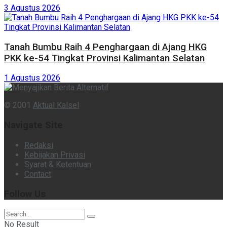
3 Agustus 2026
Tanah Bumbu Raih 4 Penghargaan di Ajang HKG
PKK ke-54 Tingkat Provinsi Kalimantan Selatan
1 Agustus 2026
© 2001
Aktual Kalsel
Navigate Site
Redaksi
Kebijakan Privasi
Syarat & Ketentuan
Contact
Follow Us
No Result