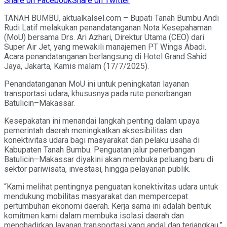
Share on Facebook
Share on Twitter
TANAH BUMBU, aktualkalsel.com – Bupati Tanah Bumbu Andi
Rudi Latif melakukan penandatanganan Nota Kesepahaman
(MoU) bersama Drs. Ari Azhari, Direktur Utama (CEO) dari
Super Air Jet, yang mewakili manajemen PT Wings Abadi.
Acara penandatanganan berlangsung di Hotel Grand Sahid
Jaya, Jakarta, Kamis malam (17/7/2025).
Penandatanganan MoU ini untuk peningkatan layanan
transportasi udara, khususnya pada rute penerbangan
Batulicin–Makassar.
Kesepakatan ini menandai langkah penting dalam upaya
pemerintah daerah meningkatkan aksesibilitas dan
konektivitas udara bagi masyarakat dan pelaku usaha di
Kabupaten Tanah Bumbu. Penguatan jalur penerbangan
Batulicin–Makassar diyakini akan membuka peluang baru di
sektor pariwisata, investasi, hingga pelayanan publik.
“Kami melihat pentingnya penguatan konektivitas udara untuk
mendukung mobilitas masyarakat dan mempercepat
pertumbuhan ekonomi daerah. Kerja sama ini adalah bentuk
komitmen kami dalam membuka isolasi daerah dan
menghadirkan layanan transportasi yang andal dan terjangkau,”