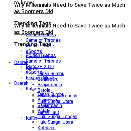
to know
Why Millennials Need to Save Twice as Much
as Boomers Did
Trending Tags
Why Millennials Need to Save Twice as Much
as Boomers Did
Golden Globes
Game of Thrones
Trending Tags
MotoGP 2017
eSports
Golden Globes
Fashion Week
Game of Thrones
Daerah
MotoGP 2017
Kalsel
eSports
Tanah Bumbu
Fashion Week
Banjarbaru
Daerah
Banjarmasin
Kalsel
Batola
Tanah Bumbu
Hulu Sungai Tengah
Banjarbaru
Hulu Sungai Utara
Banjarmasin
Kotabaru
Batola
Tanah Laut
Hulu Sungai Tengah
Kaltim
Hulu Sungai Utara
Kotabaru