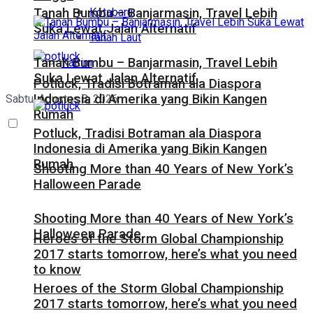
Kotabaru
Tanah Bumbu – Banjarmasin, Travel Lebih
Suka Lewat Jalan Alternatif
Tanah Laut
Tanah Bumbu – Banjarmasin, Travel Lebih
Kaltim
Suka Lewat Jalan Alternatif
Potluck, Tradisi Botraman ala Diaspora
Indonesia di Amerika yang Bikin Kangen
Sabtu, Agustus 8, 2026
Rumah
Potluck, Tradisi Botraman ala Diaspora
Indonesia di Amerika yang Bikin Kangen
Rumah
Shooting More than 40 Years of New York’s
Halloween Parade
Shooting More than 40 Years of New York’s
Halloween Parade
Heroes of the Storm Global Championship
2017 starts tomorrow, here’s what you need
to know
Heroes of the Storm Global Championship
2017 starts tomorrow, here’s what you need