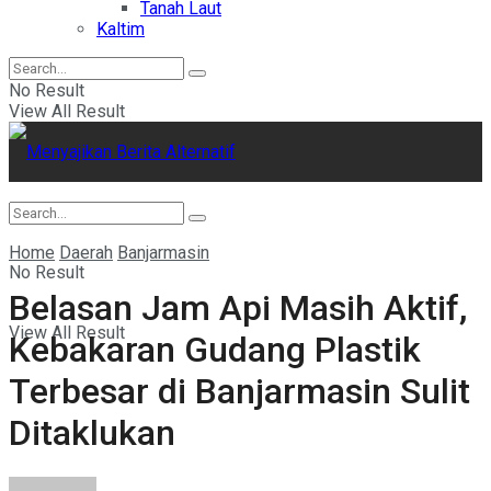
Tanah Laut
Kaltim
No Result
View All Result
Home
Daerah
Banjarmasin
No Result
Belasan Jam Api Masih Aktif,
View All Result
Kebakaran Gudang Plastik
Terbesar di Banjarmasin Sulit
Ditaklukan