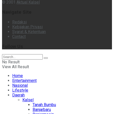
© 2001
Aktual Kalsel
Navigate Site
Redaksi
Kebijakan Privasi
Syarat & Ketentuan
Contact
Follow Us
No Result
View All Result
Home
Entertainment
Nasional
Lifestyle
Daerah
Kalsel
Tanah Bumbu
Banjarbaru