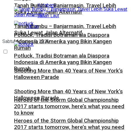
Kotabaru
Tanah Bumbu – Banjarmasin, Travel Lebih
Suka Lewat Jalan Alternatif
Tanah Laut
Tanah Bumbu – Banjarmasin, Travel Lebih
Kaltim
Suka Lewat Jalan Alternatif
Potluck, Tradisi Botraman ala Diaspora
Indonesia di Amerika yang Bikin Kangen
Sabtu, Agustus 8, 2026
Rumah
Potluck, Tradisi Botraman ala Diaspora
Indonesia di Amerika yang Bikin Kangen
Rumah
Shooting More than 40 Years of New York’s
Halloween Parade
Shooting More than 40 Years of New York’s
Halloween Parade
Heroes of the Storm Global Championship
2017 starts tomorrow, here’s what you need
to know
Heroes of the Storm Global Championship
2017 starts tomorrow, here’s what you need