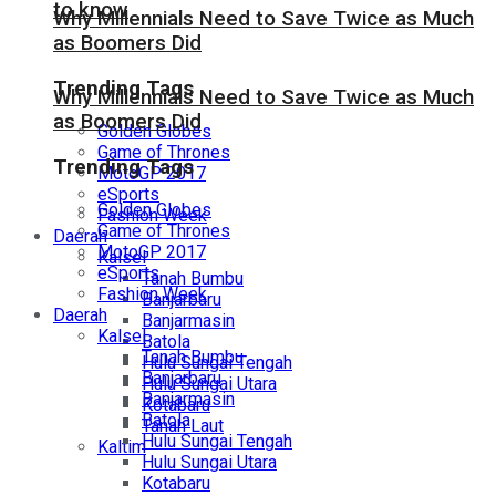
to know
Why Millennials Need to Save Twice as Much
as Boomers Did
Trending Tags
Why Millennials Need to Save Twice as Much
as Boomers Did
Golden Globes
Game of Thrones
Trending Tags
MotoGP 2017
eSports
Golden Globes
Fashion Week
Game of Thrones
Daerah
MotoGP 2017
Kalsel
eSports
Tanah Bumbu
Fashion Week
Banjarbaru
Daerah
Banjarmasin
Kalsel
Batola
Tanah Bumbu
Hulu Sungai Tengah
Banjarbaru
Hulu Sungai Utara
Banjarmasin
Kotabaru
Batola
Tanah Laut
Hulu Sungai Tengah
Kaltim
Hulu Sungai Utara
Kotabaru