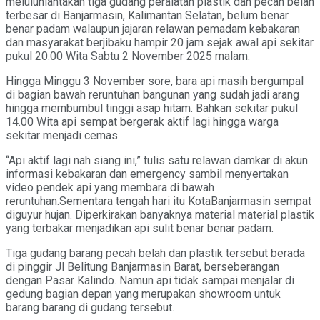
meluluhlantakan tiga gudang peralatan plastik dan pecah belah
terbesar di Banjarmasin, Kalimantan Selatan, belum benar
benar padam walaupun jajaran relawan pemadam kebakaran
dan masyarakat berjibaku hampir 20 jam sejak awal api sekitar
pukul 20.00 Wita Sabtu 2 November 2025 malam.
Hingga Minggu 3 November sore, bara api masih bergumpal
di bagian bawah reruntuhan bangunan yang sudah jadi arang
hingga membumbul tinggi asap hitam. Bahkan sekitar pukul
14.00 Wita api sempat bergerak aktif lagi hingga warga
sekitar menjadi cemas.
“Api aktif lagi nah siang ini,” tulis satu relawan damkar di akun
informasi kebakaran dan emergency sambil menyertakan
video pendek api yang membara di bawah
reruntuhan.Sementara tengah hari itu KotaBanjarmasin sempat
diguyur hujan. Diperkirakan banyaknya material material plastik
yang terbakar menjadikan api sulit benar benar padam.
Tiga gudang barang pecah belah dan plastik tersebut berada
di pinggir Jl Belitung Banjarmasin Barat, berseberangan
dengan Pasar Kalindo. Namun api tidak sampai menjalar di
gedung bagian depan yang merupakan showroom untuk
barang barang di gudang tersebut.