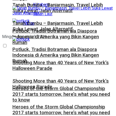
Kotabaru
Tanah Bumbu – Banjarmasin, Travel Lebih
Suka Lewat Jalan Alternatif
Tanah Laut
Tanah Bumbu – Banjarmasin, Travel Lebih
Kaltim
Suka Lewat Jalan Alternatif
Potluck, Tradisi Botraman ala Diaspora
Indonesia di Amerika yang Bikin Kangen
Minggu, Agustus 9, 2026
Rumah
Potluck, Tradisi Botraman ala Diaspora
Indonesia di Amerika yang Bikin Kangen
Rumah
Shooting More than 40 Years of New York’s
Halloween Parade
Shooting More than 40 Years of New York’s
Halloween Parade
Heroes of the Storm Global Championship
2017 starts tomorrow, here’s what you need
to know
Heroes of the Storm Global Championship
2017 starts tomorrow, here’s what you need