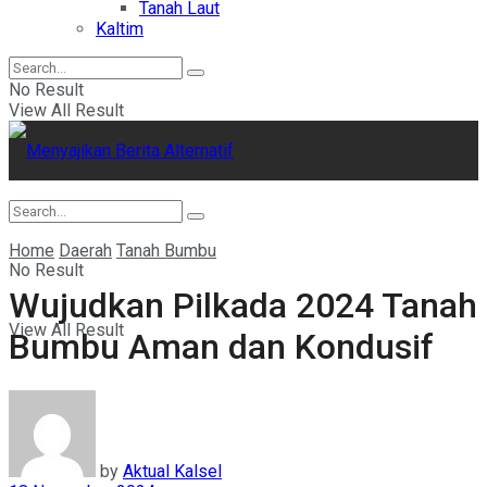
Tanah Laut
Kaltim
No Result
View All Result
Home
Daerah
Tanah Bumbu
No Result
Wujudkan Pilkada 2024 Tanah
View All Result
Bumbu Aman dan Kondusif
by
Aktual Kalsel