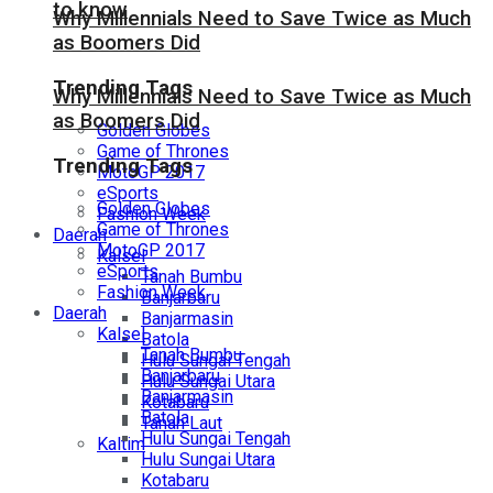
to know
Why Millennials Need to Save Twice as Much
as Boomers Did
Trending Tags
Why Millennials Need to Save Twice as Much
as Boomers Did
Golden Globes
Game of Thrones
Trending Tags
MotoGP 2017
eSports
Golden Globes
Fashion Week
Game of Thrones
Daerah
MotoGP 2017
Kalsel
eSports
Tanah Bumbu
Fashion Week
Banjarbaru
Daerah
Banjarmasin
Kalsel
Batola
Tanah Bumbu
Hulu Sungai Tengah
Banjarbaru
Hulu Sungai Utara
Banjarmasin
Kotabaru
Batola
Tanah Laut
Hulu Sungai Tengah
Kaltim
Hulu Sungai Utara
Kotabaru