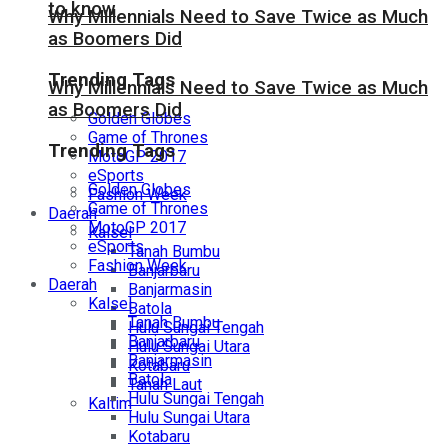
to know
Why Millennials Need to Save Twice as Much
as Boomers Did
Trending Tags
Why Millennials Need to Save Twice as Much
as Boomers Did
Golden Globes
Game of Thrones
Trending Tags
MotoGP 2017
eSports
Golden Globes
Fashion Week
Game of Thrones
Daerah
MotoGP 2017
Kalsel
eSports
Tanah Bumbu
Fashion Week
Banjarbaru
Daerah
Banjarmasin
Kalsel
Batola
Tanah Bumbu
Hulu Sungai Tengah
Banjarbaru
Hulu Sungai Utara
Banjarmasin
Kotabaru
Batola
Tanah Laut
Hulu Sungai Tengah
Kaltim
Hulu Sungai Utara
Kotabaru