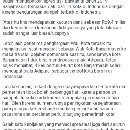
sudah mendapatkan apresiasi. Bahkan di tahun 2019,
Banjarmasin termasuk satu dari 11 kota di Indonesia dengan
kinerja pengurangan sampah terbaik di Indonesia.
“Atas itu kita mendapatkan kucuran dana sebesar Rp9,4 miliar
dari kementerian keuangan. Artinya upaya yang kita lakukan
sudah sangat luar biasa,”ucapnya.
Lebih jauh penerima penghargaan Wali Kota terbaik itu
menjelaskan saat menjabat sebagai Wali Kota Banjarmasin ke
masa transisi pejabat sementara saat itu, sebelumnya kota
Banjarmasin tidak bisa mendapatkan piala Adipura. Tetapi
sejak menjabat, 4 kali berturut-turut kota Banjarmasin selalu
mendapat piala Adipura, sebagai simbol kota bersih di
Indonesia.
Lalu kemudian, terkait dengan upaya-upaya lain tentu kata dia
pemerintah tidak boleh berbangga hati, karena persoalan
sampah itu selalu ada karena merupakan persoalan setiap
hari. Oleh karena itu menurutnya peningkatan kesejahteraan
para petugas kebersihan kemudian peningkatan sarana
prasarana alat peralatan perlu ditunjang pemerintah kota.
Salah satu kebijakan yang menjadi apresiasi juga dari seluruh
Indonesia bahkan dari pemerintah pusat yakni terkait dengan