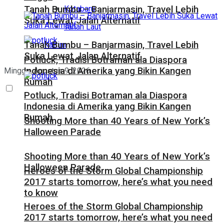
Kotabaru
Tanah Bumbu – Banjarmasin, Travel Lebih
Suka Lewat Jalan Alternatif
Tanah Laut
Tanah Bumbu – Banjarmasin, Travel Lebih
Kaltim
Suka Lewat Jalan Alternatif
Potluck, Tradisi Botraman ala Diaspora
Indonesia di Amerika yang Bikin Kangen
Minggu, Agustus 9, 2026
Rumah
Potluck, Tradisi Botraman ala Diaspora
Indonesia di Amerika yang Bikin Kangen
Rumah
Shooting More than 40 Years of New York’s
Halloween Parade
Shooting More than 40 Years of New York’s
Halloween Parade
Heroes of the Storm Global Championship
2017 starts tomorrow, here’s what you need
to know
Heroes of the Storm Global Championship
2017 starts tomorrow, here’s what you need