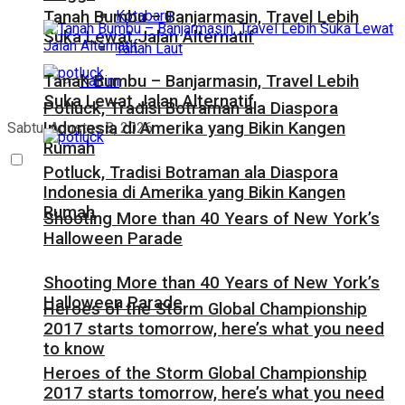
Kotabaru
Tanah Bumbu – Banjarmasin, Travel Lebih
Suka Lewat Jalan Alternatif
Tanah Laut
Tanah Bumbu – Banjarmasin, Travel Lebih
Kaltim
Suka Lewat Jalan Alternatif
Potluck, Tradisi Botraman ala Diaspora
Indonesia di Amerika yang Bikin Kangen
Sabtu, Agustus 8, 2026
Rumah
Potluck, Tradisi Botraman ala Diaspora
Indonesia di Amerika yang Bikin Kangen
Rumah
Shooting More than 40 Years of New York’s
Halloween Parade
Shooting More than 40 Years of New York’s
Halloween Parade
Heroes of the Storm Global Championship
2017 starts tomorrow, here’s what you need
to know
Heroes of the Storm Global Championship
2017 starts tomorrow, here’s what you need