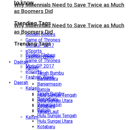
to know
Why Millennials Need to Save Twice as Much
as Boomers Did
Trending Tags
Why Millennials Need to Save Twice as Much
as Boomers Did
Golden Globes
Game of Thrones
Trending Tags
MotoGP 2017
eSports
Golden Globes
Fashion Week
Game of Thrones
Daerah
MotoGP 2017
Kalsel
eSports
Tanah Bumbu
Fashion Week
Banjarbaru
Daerah
Banjarmasin
Kalsel
Batola
Tanah Bumbu
Hulu Sungai Tengah
Banjarbaru
Hulu Sungai Utara
Banjarmasin
Kotabaru
Batola
Tanah Laut
Hulu Sungai Tengah
Kaltim
Hulu Sungai Utara
Kotabaru