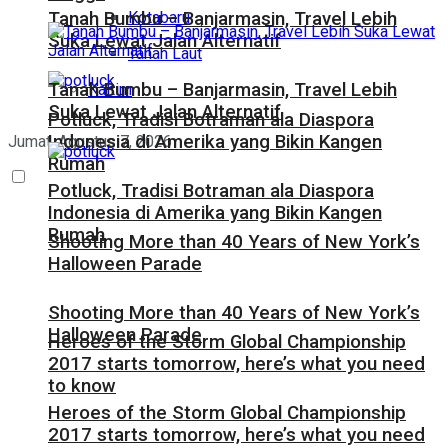
Kotabaru
Tanah Bumbu – Banjarmasin, Travel Lebih
Suka Lewat Jalan Alternatif
Tanah Laut
Tanah Bumbu – Banjarmasin, Travel Lebih
Kaltim
Suka Lewat Jalan Alternatif
Potluck, Tradisi Botraman ala Diaspora
Indonesia di Amerika yang Bikin Kangen
Jumat, Agustus 7, 2026
Rumah
Potluck, Tradisi Botraman ala Diaspora
Indonesia di Amerika yang Bikin Kangen
Rumah
Shooting More than 40 Years of New York’s
Halloween Parade
Shooting More than 40 Years of New York’s
Halloween Parade
Heroes of the Storm Global Championship
2017 starts tomorrow, here’s what you need
to know
Heroes of the Storm Global Championship
2017 starts tomorrow, here’s what you need