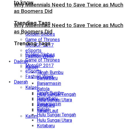
to know
Why Millennials Need to Save Twice as Much
as Boomers Did
Trending Tags
Why Millennials Need to Save Twice as Much
as Boomers Did
Golden Globes
Game of Thrones
Trending Tags
MotoGP 2017
eSports
Golden Globes
Fashion Week
Game of Thrones
Daerah
MotoGP 2017
Kalsel
eSports
Tanah Bumbu
Fashion Week
Banjarbaru
Daerah
Banjarmasin
Kalsel
Batola
Tanah Bumbu
Hulu Sungai Tengah
Banjarbaru
Hulu Sungai Utara
Banjarmasin
Kotabaru
Batola
Tanah Laut
Hulu Sungai Tengah
Kaltim
Hulu Sungai Utara
Kotabaru