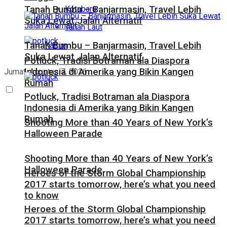
Kotabaru
Tanah Bumbu – Banjarmasin, Travel Lebih
Suka Lewat Jalan Alternatif
Tanah Laut
Tanah Bumbu – Banjarmasin, Travel Lebih
Kaltim
Suka Lewat Jalan Alternatif
Potluck, Tradisi Botraman ala Diaspora
Indonesia di Amerika yang Bikin Kangen
Jumat, Agustus 7, 2026
Rumah
Potluck, Tradisi Botraman ala Diaspora
Indonesia di Amerika yang Bikin Kangen
Rumah
Shooting More than 40 Years of New York’s
Halloween Parade
Shooting More than 40 Years of New York’s
Halloween Parade
Heroes of the Storm Global Championship
2017 starts tomorrow, here’s what you need
to know
Heroes of the Storm Global Championship
2017 starts tomorrow, here’s what you need