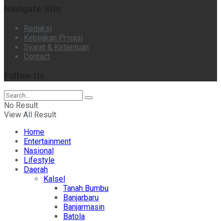
Navigate Site
Redaksi
Kebijakan Privasi
Syarat & Ketentuan
Contact
Follow Us
No Result
View All Result
Home
Entertainment
Nasional
Lifestyle
Daerah
Kalsel
Tanah Bumbu
Banjarbaru
Banjarmasin
Batola