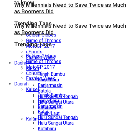
to know
Why Millennials Need to Save Twice as Much
as Boomers Did
Trending Tags
Why Millennials Need to Save Twice as Much
as Boomers Did
Golden Globes
Game of Thrones
Trending Tags
MotoGP 2017
eSports
Golden Globes
Fashion Week
Game of Thrones
Daerah
MotoGP 2017
Kalsel
eSports
Tanah Bumbu
Fashion Week
Banjarbaru
Daerah
Banjarmasin
Kalsel
Batola
Tanah Bumbu
Hulu Sungai Tengah
Banjarbaru
Hulu Sungai Utara
Banjarmasin
Kotabaru
Batola
Tanah Laut
Hulu Sungai Tengah
Kaltim
Hulu Sungai Utara
Kotabaru