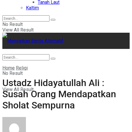
Tanah Laut
Kaltim
No Result
View All Result
Home
Religi
No Result
Ustadz Hidayatullah Ali :
View All Result
Susah Orang Mendapatkan
Sholat Sempurna