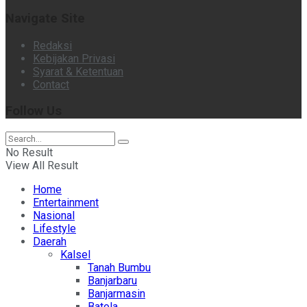
Navigate Site
Redaksi
Kebijakan Privasi
Syarat & Ketentuan
Contact
Follow Us
No Result
View All Result
Home
Entertainment
Nasional
Lifestyle
Daerah
Kalsel
Tanah Bumbu
Banjarbaru
Banjarmasin
Batola