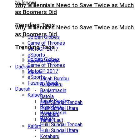
to know
Why Millennials Need to Save Twice as Much
as Boomers Did
Trending Tags
Why Millennials Need to Save Twice as Much
as Boomers Did
Golden Globes
Game of Thrones
Trending Tags
MotoGP 2017
eSports
Golden Globes
Fashion Week
Game of Thrones
Daerah
MotoGP 2017
Kalsel
eSports
Tanah Bumbu
Fashion Week
Banjarbaru
Daerah
Banjarmasin
Kalsel
Batola
Tanah Bumbu
Hulu Sungai Tengah
Banjarbaru
Hulu Sungai Utara
Banjarmasin
Kotabaru
Batola
Tanah Laut
Hulu Sungai Tengah
Kaltim
Hulu Sungai Utara
Kotabaru