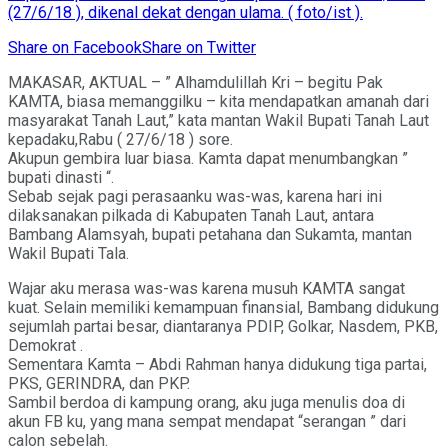
(27/6/18 ), dikenal dekat dengan ulama. ( foto/ist ).
Share on Facebook
Share on Twitter
MAKASAR, AKTUAL – ” Alhamdulillah Kri – begitu Pak
KAMTA, biasa memanggilku – kita mendapatkan amanah dari
masyarakat Tanah Laut,” kata mantan Wakil Bupati Tanah Laut
kepadaku,Rabu ( 27/6/18 ) sore.
Akupun gembira luar biasa. Kamta dapat menumbangkan ”
bupati dinasti “.
Sebab sejak pagi perasaanku was-was, karena hari ini
dilaksanakan pilkada di Kabupaten Tanah Laut, antara
Bambang Alamsyah, bupati petahana dan Sukamta, mantan
Wakil Bupati Tala.
Wajar aku merasa was-was karena musuh KAMTA sangat
kuat. Selain memiliki kemampuan finansial, Bambang didukung
sejumlah partai besar, diantaranya PDIP, Golkar, Nasdem, PKB,
Demokrat .
Sementara Kamta – Abdi Rahman hanya didukung tiga partai,
PKS, GERINDRA, dan PKP.
Sambil berdoa di kampung orang, aku juga menulis doa di
akun FB ku, yang mana sempat mendapat “serangan ” dari
calon sebelah.