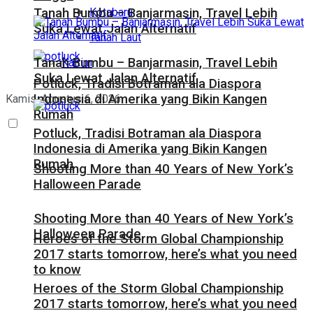
Kotabaru
Tanah Bumbu – Banjarmasin, Travel Lebih
Suka Lewat Jalan Alternatif
Tanah Laut
Tanah Bumbu – Banjarmasin, Travel Lebih
Kaltim
Suka Lewat Jalan Alternatif
Potluck, Tradisi Botraman ala Diaspora
Indonesia di Amerika yang Bikin Kangen
Kamis, Agustus 6, 2026
Rumah
Potluck, Tradisi Botraman ala Diaspora
Indonesia di Amerika yang Bikin Kangen
Rumah
Shooting More than 40 Years of New York’s
Halloween Parade
Shooting More than 40 Years of New York’s
Halloween Parade
Heroes of the Storm Global Championship
2017 starts tomorrow, here’s what you need
to know
Heroes of the Storm Global Championship
2017 starts tomorrow, here’s what you need