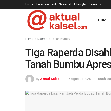
Home
Entertainment
Nasional
Lifestyle
Daerah
HOME
Home
Daerah
Tanah Bumbu
Tiga Raperda Disahk
Tanah Bumbu Apres
by
Aktual Kalsel
5 Agustus 2025
in
Tanah B