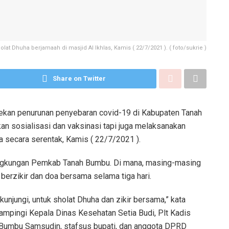
olat Dhuha berjamaah di masjid Al Ikhlas, Kamis ( 22/7/2021 ). ( foto/sukrie )
Share on Twitter
kan penurunan penyebaran covid-19 di Kabupaten Tanah
n sosialisasi dan vaksinasi tapi juga melaksanakan
a secara serentak, Kamis ( 22/7/2021 ).
lingkungan Pemkab Tanah Bumbu. Di mana, masing-masing
berzikir dan doa bersama selama tiga hari.
kunjungi, untuk sholat Dhuha dan zikir bersama,” kata
ampingi Kepala Dinas Kesehatan Setia Budi, Plt Kadis
umbu Samsudin, stafsus bupati, dan anggota DPRD