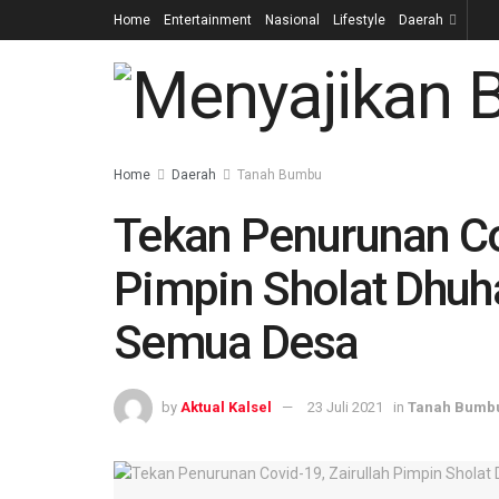
Home
Entertainment
Nasional
Lifestyle
Daerah
Home
Daerah
Tanah Bumbu
Tekan Penurunan Cov
Pimpin Sholat Dhuha
Semua Desa
by
Aktual Kalsel
23 Juli 2021
in
Tanah Bumb