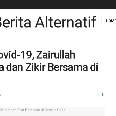
HOM
id-19, Zairullah
 dan Zikir Bersama di
0
u