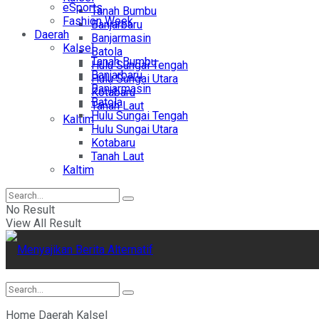
eSports
Tanah Bumbu
Fashion Week
Banjarbaru
Daerah
Banjarmasin
Kalsel
Batola
Tanah Bumbu
Hulu Sungai Tengah
Banjarbaru
Hulu Sungai Utara
Banjarmasin
Kotabaru
Batola
Tanah Laut
Hulu Sungai Tengah
Kaltim
Hulu Sungai Utara
Kotabaru
Tanah Laut
Kaltim
No Result
View All Result
Home
Daerah
Kalsel