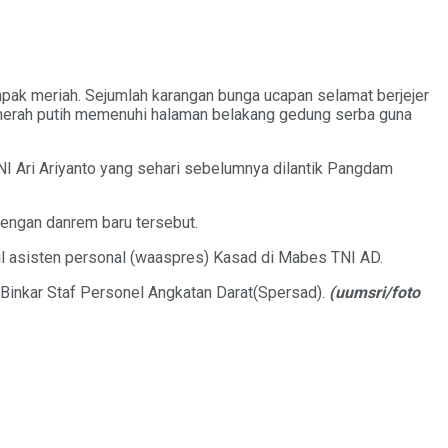
k meriah. Sejumlah karangan bunga ucapan selamat berjejer
i merah putih memenuhi halaman belakang gedung serba guna
I Ari Ariyanto yang sehari sebelumnya dilantik Pangdam
dengan danrem baru tersebut.
il asisten personal (waaspres) Kasad di Mabes TNI AD.
Binkar Staf Personel Angkatan Darat(Spersad).
(uumsri/foto