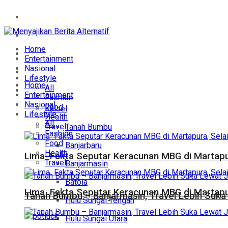
Home
Entertainment
Home
Nasional
Entertainment
Nasional
Lifestyle
Lifestyle
Home
All
Daerah
Entertainment
Fashion
Nasional
Food
Kalsel
Lifestyle
Health
All
Travel
Tanah Bumbu
Fashion
Food
Banjarbaru
Health
Lima Fakta Seputar Keracunan MBG di Martapur
Travel
Banjarmasin
Batola
Lima Fakta Seputar Keracunan MBG di Martapur
Tanah Bumbu – Banjarmasin, Travel Lebih Suka 
Hulu Sungai Tengah
Hulu Sungai Utara