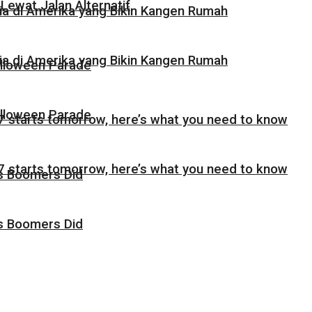
Lewat Jalan Alternatif
sia di Amerika yang Bikin Kangen Rumah
sia di Amerika yang Bikin Kangen Rumah
alloween Parade
alloween Parade
 starts tomorrow, here’s what you need to know
 starts tomorrow, here’s what you need to know
as Boomers Did
as Boomers Did