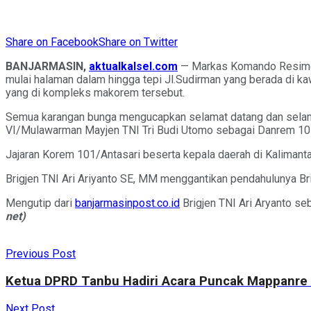
Share on Facebook
Share on Twitter
BANJARMASIN,
aktualkalsel.com
— Markas Komando Resimen 
mulai halaman dalam hingga tepi Jl.Sudirman yang berada di k
yang di kompleks makorem tersebut.
Semua karangan bunga mengucapkan selamat datang dan selamat 
VI/Mulawarman Mayjen TNI Tri Budi Utomo sebagai Danrem 101
Jajaran Korem 101/Antasari beserta kepala daerah di Kalimanta
Brigjen TNI Ari Ariyanto SE, MM menggantikan pendahulunya Br
Mengutip dari
banjarmasinpost.co.id
Brigjen TNI Ari Aryanto s
net)
Previous Post
Ketua DPRD Tanbu Hadiri Acara Puncak Mappanre r
Next Post