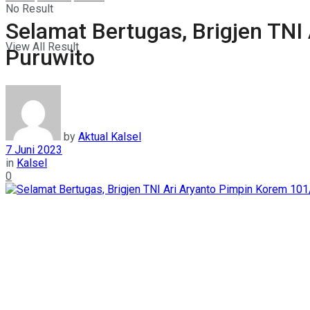
No Result
Selamat Bertugas, Brigjen TNI
View All Result
Puruwito
by
Aktual Kalsel
7 Juni 2023
in
Kalsel
0