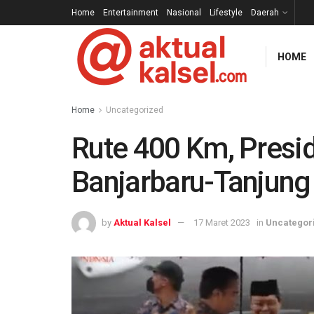
Home
Entertainment
Nasional
Lifestyle
Daerah
HOME
Home
Uncategorized
Rute 400 Km, Presi
Banjarbaru-Tanjung
by
Aktual Kalsel
17 Maret 2023
in
Uncategor