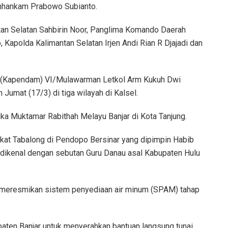
Menhankam Prabowo Subianto.
an Selatan Sahbirin Noor, Panglima Komando Daerah
 Kapolda Kalimantan Selatan Irjen Andi Rian R Djajadi dan
m (Kapendam) VI/Mulawarman Letkol Arm Kukuh Dwi
Jumat (17/3) di tiga wilayah di Kalsel.
 Muktamar Rabithah Melayu Banjar di Kota Tanjung.
at Tabalong di Pendopo Bersinar yang dipimpin Habib
g dikenal dengan sebutan Guru Danau asal Kabupaten Hulu
ru meresmikan sistem penyediaan air minum (SPAM) tahap
aten Banjar untuk menyerahkan bantuan langsung tunai