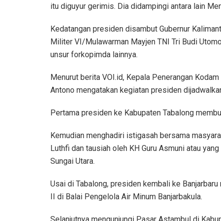
itu diguyur gerimis. Dia didampingi antara lain 
Kedatangan presiden disambut Gubernur Kalimant
Militer VI/Mulawarman Mayjen TNI Tri Budi Utomo,
unsur forkopimda lainnya.
Menurut berita VOI.id, Kepala Penerangan Koda
Antono mengatakan kegiatan presiden dijadwalkan 
Pertama presiden ke Kabupaten Tabalong membuka
Kemudian menghadiri istigasah bersama masyarak
Luthfi dan tausiah oleh KH Guru Asmuni atau yan
Sungai Utara.
Usai di Tabalong, presiden kembali ke Banjarba
II di Balai Pengelola Air Minum Banjarbakula.
Selanjutnya mengunjungi Pasar Astambul di Kabup