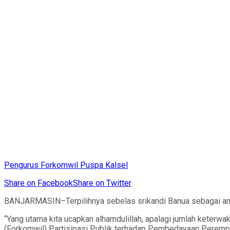
Pengurus Forkomwil Puspa Kalsel
Share on Facebook
Share on Twitter
BANJARMASIN–Terpilihnya sebelas srikandi Banua sebagai angg
“Yang utama kita ucapkan alhamdulillah, apalagi jumlah keterwa
(Forkomwil) Partisipasi Publik terhadap Pembedayaan Perempu