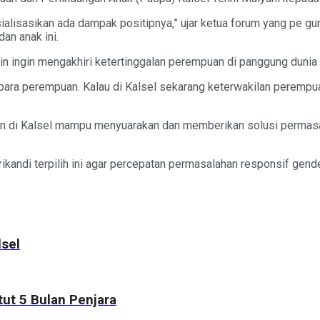
sialisasikan ada dampak positipnya,” ujar ketua forum yang pe g
an anak ini.
 lain ingin mengakhiri ketertinggalan perempuan di panggung dunia p
ara perempuan. Kalau di Kalsel sekarang keterwakilan perempua
 dewan di Kalsel mampu menyuarakan dan memberikan solusi permas
rikandi terpilih ini agar percepatan permasalahan responsif ge
lsel
ut 5 Bulan Penjara