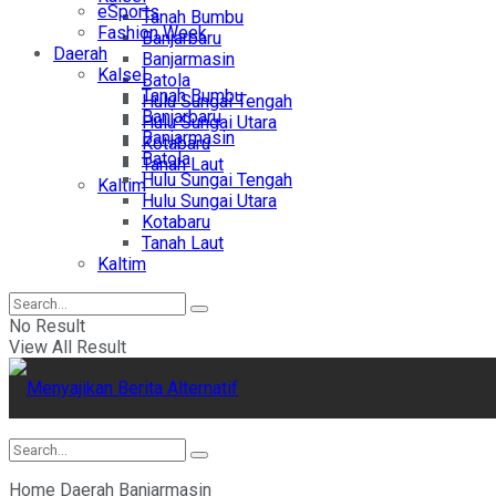
eSports
Tanah Bumbu
Fashion Week
Banjarbaru
Daerah
Banjarmasin
Kalsel
Batola
Tanah Bumbu
Hulu Sungai Tengah
Banjarbaru
Hulu Sungai Utara
Banjarmasin
Kotabaru
Batola
Tanah Laut
Hulu Sungai Tengah
Kaltim
Hulu Sungai Utara
Kotabaru
Tanah Laut
Kaltim
No Result
View All Result
Home
Daerah
Banjarmasin