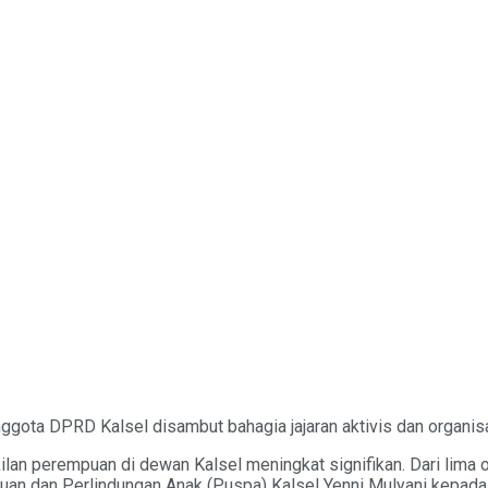
ota DPRD Kalsel disambut bahagia jajaran aktivis dan organisa
kilan perempuan di dewan Kalsel meningkat signifikan. Dari lima
an dan Perlindungan Anak (Puspa) Kalsel Yenni Mulyani kepada 