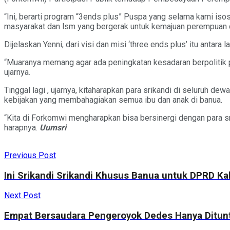
“Ini, berarti program “3ends plus” Puspa yang selama kami iso
masyarakat dan lsm yang bergerak untuk kemajuan perempuan d
Dijelaskan Yenni, dari visi dan misi ‘three ends plus’ itu antara
“Muaranya memang agar ada peningkatan kesadaran berpolitik p
ujarnya.
Tinggal lagi , ujarnya, kitaharapkan para srikandi di seluruh
kebijakan yang membahagiakan semua ibu dan anak di banua.
“Kita di Forkomwi mengharapkan bisa bersinergi dengan para s
harapnya.
Uumsri
Previous Post
Ini Srikandi Srikandi Khusus Banua untuk DPRD Ka
Next Post
Empat Bersaudara Pengeroyok Dedes Hanya Ditunt