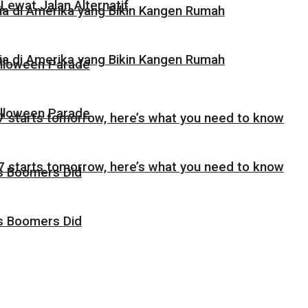
Lewat Jalan Alternatif
sia di Amerika yang Bikin Kangen Rumah
sia di Amerika yang Bikin Kangen Rumah
alloween Parade
alloween Parade
 starts tomorrow, here’s what you need to know
 starts tomorrow, here’s what you need to know
as Boomers Did
as Boomers Did