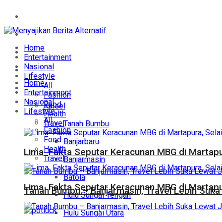
Home
Entertainment
Home
Nasional
Entertainment
Nasional
Lifestyle
Lifestyle
Home
All
Daerah
Entertainment
Fashion
Nasional
Food
Kalsel
Lifestyle
Health
All
Travel
Tanah Bumbu
Fashion
Food
Banjarbaru
Health
Lima Fakta Seputar Keracunan MBG di Martapur
Travel
Banjarmasin
Batola
Lima Fakta Seputar Keracunan MBG di Martapur
Tanah Bumbu – Banjarmasin, Travel Lebih Suka 
Hulu Sungai Tengah
Hulu Sungai Utara