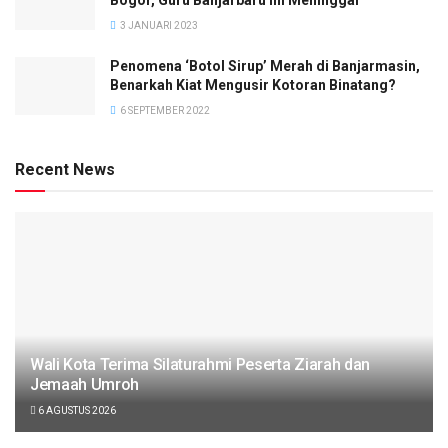
Bogor, Guru Banjarbaru Ini Meninggal
3 JANUARI 2023
Penomena ‘Botol Sirup’ Merah di Banjarmasin,
Benarkah Kiat Mengusir Kotoran Binatang?
6 SEPTEMBER 2022
Recent News
Wali Kota Terima Silaturahmi Peserta Ziarah dan
Jemaah Umroh
6 AGUSTUS 2026