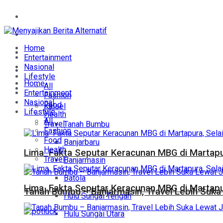
Home
Entertainment
Home
Nasional
Entertainment
Nasional
Lifestyle
Lifestyle
Home
All
Daerah
Entertainment
Fashion
Nasional
Food
Kalsel
Lifestyle
Health
All
Travel
Tanah Bumbu
Fashion
Food
Banjarbaru
Health
Lima Fakta Seputar Keracunan MBG di Martapur
Travel
Banjarmasin
Batola
Lima Fakta Seputar Keracunan MBG di Martapur
Tanah Bumbu – Banjarmasin, Travel Lebih Suka 
Hulu Sungai Tengah
Hulu Sungai Utara