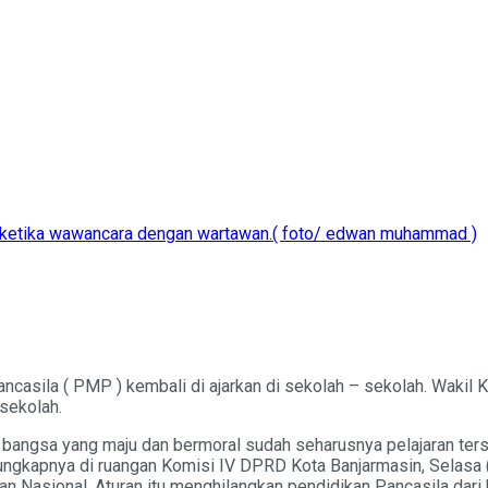
 ketika wawancara dengan wartawan.( foto/ edwan muhammad )
sila ( PMP ) kembali di ajarkan di sekolah – sekolah. Wakil 
sekolah.
 bangsa yang maju dan bermoral sudah seharusnya pelajaran ter
ungkapnya di ruangan Komisi IV DPRD Kota Banjarmasin, Selasa 
Nasional. Aturan itu menghilangkan pendidikan Pancasila dari k