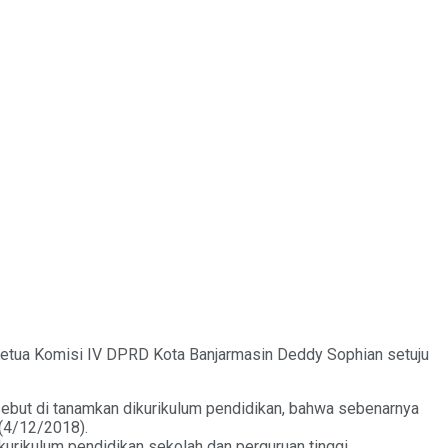
Ketua Komisi IV DPRD Kota Banjarmasin Deddy Sophian setuju
sebut di tanamkan dikurikulum pendidikan, bahwa sebenarnya
(4/12/2018).
urikulum pendidikan sekolah dan perguruan tinggi.