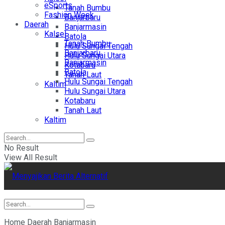
eSports
Tanah Bumbu
Fashion Week
Banjarbaru
Daerah
Banjarmasin
Kalsel
Batola
Tanah Bumbu
Hulu Sungai Tengah
Banjarbaru
Hulu Sungai Utara
Banjarmasin
Kotabaru
Batola
Tanah Laut
Hulu Sungai Tengah
Kaltim
Hulu Sungai Utara
Kotabaru
Tanah Laut
Kaltim
No Result
View All Result
Home
Daerah
Banjarmasin