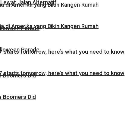
Lewat Jalan Alternatif
sia di Amerika yang Bikin Kangen Rumah
sia di Amerika yang Bikin Kangen Rumah
alloween Parade
alloween Parade
 starts tomorrow, here’s what you need to know
 starts tomorrow, here’s what you need to know
as Boomers Did
as Boomers Did