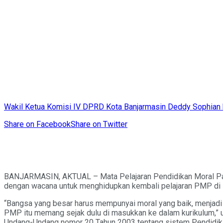
Wakil Ketua Komisi IV DPRD Kota Banjarmasin Deddy Sophian
Share on Facebook
Share on Twitter
BANJARMASIN, AKTUAL – Mata Pelajaran Pendidikan Moral Panca
dengan wacana untuk menghidupkan kembali pelajaran PMP di 
“Bangsa yang besar harus mempunyai moral yang baik, menjadi
PMP itu memang sejak dulu di masukkan ke dalam kurikulum,” 
Undang-Undang nomor 20 Tahun 2003 tentang sistem Pendidikan 