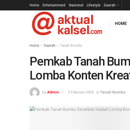
Home
Entertainment
Nasional
Lifestyle
Daerah
HOME
Home
Daerah
Tanah Bumbu
Pemkab Tanah Bum
Lomba Konten Kreat
by
Admin
3 Februari 2026
in
Tanah Bumbu