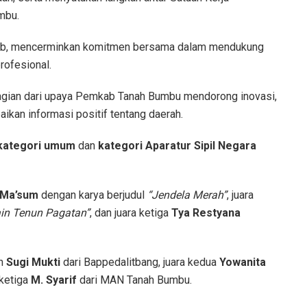
mbu.
rtib, mencerminkan komitmen bersama dalam mendukung
rofesional.
gian dari upaya Pemkab Tanah Bumbu mendorong inovasi,
aikan informasi positif tentang daerah.
kategori umum
dan
kategori Aparatur Sipil Negara
Ma’sum
dengan karya berjudul
“Jendela Merah”
, juara
ain Tenun Pagatan”
, dan juara ketiga
Tya Restyana
ih
Sugi Mukti
dari Bappedalitbang, juara kedua
Yowanita
 ketiga
M. Syarif
dari MAN Tanah Bumbu.