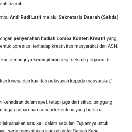
ntah daerah.
Bumbu
Andi Rudi Latif
melalui
Sekretaris Daerah (Sekda)
 dengan
penyerahan hadiah Lomba Konten Kreatif
yang
tuk apresiasi terhadap kreativitas masyarakat dan ASN.
nkan pentingnya
kedisiplinan
bagi seluruh pegawai di
an kinerja dan kualitas pelayanan kepada masyarakat,”
i kehadiran dalam apel, tetapi juga dari sikap, tanggung
 tugas sehari-hari sesuai ketentuan yang berlaku.
dilaksanakan satu kali dalam sebulan. Tujuannya untuk
n, serta menyatukan langkah antar Satuan Kerja