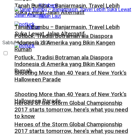
Kotabaru
Tanah Bumbu – Banjarmasin, Travel Lebih
Suka Lewat Jalan Alternatif
Tanah Laut
Tanah Bumbu – Banjarmasin, Travel Lebih
Kaltim
Suka Lewat Jalan Alternatif
Potluck, Tradisi Botraman ala Diaspora
Indonesia di Amerika yang Bikin Kangen
Sabtu, Agustus 8, 2026
Rumah
Potluck, Tradisi Botraman ala Diaspora
Indonesia di Amerika yang Bikin Kangen
Rumah
Shooting More than 40 Years of New York’s
Halloween Parade
Shooting More than 40 Years of New York’s
Halloween Parade
Heroes of the Storm Global Championship
2017 starts tomorrow, here’s what you need
to know
Heroes of the Storm Global Championship
2017 starts tomorrow, here’s what you need