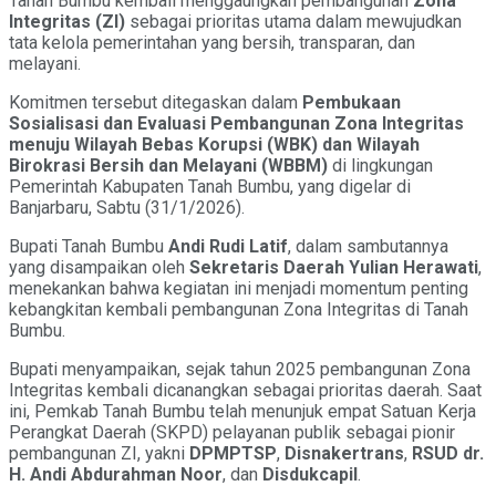
Tanah Bumbu kembali menggaungkan pembangunan
Zona
Integritas (ZI)
sebagai prioritas utama dalam mewujudkan
tata kelola pemerintahan yang bersih, transparan, dan
melayani.
Komitmen tersebut ditegaskan dalam
Pembukaan
Sosialisasi dan Evaluasi Pembangunan Zona Integritas
menuju Wilayah Bebas Korupsi (WBK) dan Wilayah
Birokrasi Bersih dan Melayani (WBBM)
di lingkungan
Pemerintah Kabupaten Tanah Bumbu, yang digelar di
Banjarbaru, Sabtu (31/1/2026).
Bupati Tanah Bumbu
Andi Rudi Latif
, dalam sambutannya
yang disampaikan oleh
Sekretaris Daerah Yulian Herawati
,
menekankan bahwa kegiatan ini menjadi momentum penting
kebangkitan kembali pembangunan Zona Integritas di Tanah
Bumbu.
Bupati menyampaikan, sejak tahun 2025 pembangunan Zona
Integritas kembali dicanangkan sebagai prioritas daerah. Saat
ini, Pemkab Tanah Bumbu telah menunjuk empat Satuan Kerja
Perangkat Daerah (SKPD) pelayanan publik sebagai pionir
pembangunan ZI, yakni
DPMPTSP
,
Disnakertrans
,
RSUD dr.
H. Andi Abdurahman Noor
, dan
Disdukcapil
.