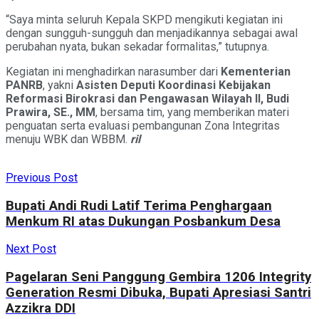
“Saya minta seluruh Kepala SKPD mengikuti kegiatan ini
dengan sungguh-sungguh dan menjadikannya sebagai awal
perubahan nyata, bukan sekadar formalitas,” tutupnya.
Kegiatan ini menghadirkan narasumber dari
Kementerian
PANRB
, yakni
Asisten Deputi Koordinasi Kebijakan
Reformasi Birokrasi dan Pengawasan Wilayah II, Budi
Prawira, SE., MM
, bersama tim, yang memberikan materi
penguatan serta evaluasi pembangunan Zona Integritas
menuju WBK dan WBBM.
ril
Previous Post
Bupati Andi Rudi Latif Terima Penghargaan
Menkum RI atas Dukungan Posbankum Desa
Next Post
Pagelaran Seni Panggung Gembira 1206 Integrity
Generation Resmi Dibuka, Bupati Apresiasi Santri
Azzikra DDI