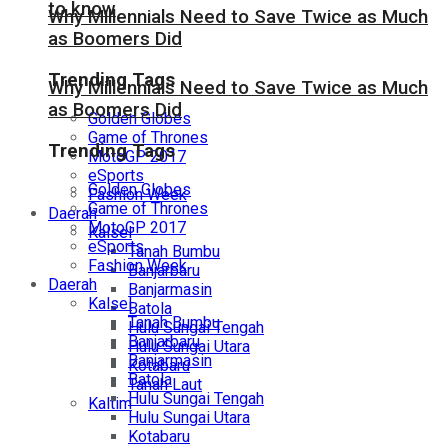
to know
Why Millennials Need to Save Twice as Much
as Boomers Did
Trending Tags
Why Millennials Need to Save Twice as Much
as Boomers Did
Golden Globes
Game of Thrones
Trending Tags
MotoGP 2017
eSports
Golden Globes
Fashion Week
Game of Thrones
Daerah
MotoGP 2017
Kalsel
eSports
Tanah Bumbu
Fashion Week
Banjarbaru
Daerah
Banjarmasin
Kalsel
Batola
Tanah Bumbu
Hulu Sungai Tengah
Banjarbaru
Hulu Sungai Utara
Banjarmasin
Kotabaru
Batola
Tanah Laut
Hulu Sungai Tengah
Kaltim
Hulu Sungai Utara
Kotabaru