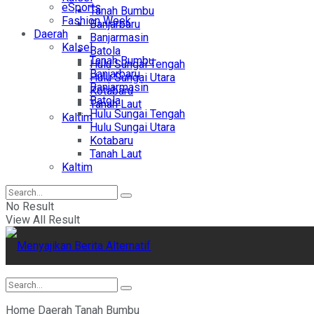
eSports
Tanah Bumbu
Fashion Week
Banjarbaru
Daerah
Banjarmasin
Kalsel
Batola
Tanah Bumbu
Hulu Sungai Tengah
Banjarbaru
Hulu Sungai Utara
Banjarmasin
Kotabaru
Batola
Tanah Laut
Hulu Sungai Tengah
Kaltim
Hulu Sungai Utara
Kotabaru
Tanah Laut
Kaltim
No Result
View All Result
Home
Daerah
Tanah Bumbu