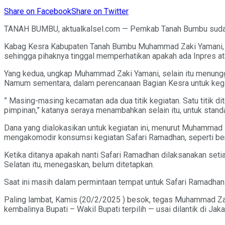
Share on Facebook
Share on Twitter
TANAH BUMBU, aktualkalsel.com — Pemkab Tanah Bumbu sudah 
Kabag Kesra Kabupaten Tanah Bumbu Muhammad Zaki Yamani, Ra
sehingga pihaknya tinggal memperhatikan apakah ada Inpres atau
Yang kedua, ungkap Muhammad Zaki Yamani, selain itu menunggu
Namum sementara, dalam perencanaan Bagian Kesra untuk kegia
” Masing-masing kecamatan ada dua titik kegiatan. Satu titik 
pimpinan,” katanya seraya menambahkan selain itu, untuk standa
Dana yang dialokasikan untuk kegiatan ini, menurut Muhammad Z
mengakomodir konsumsi kegiatan Safari Ramadhan, seperti be
Ketika ditanya apakah nanti Safari Ramadhan dilaksanakan se
Selatan itu, menegaskan, belum ditetapkan.
Saat ini masih dalam permintaan tempat untuk Safari Ramadha
Paling lambat, Kamis (20/2/2025 ) besok, tegas Muhammad Zak
kembalinya Bupati – Wakil Bupati terpilih — usai dilantik di J