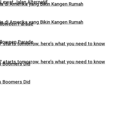
Lewat Jalan Alternatif
sia di Amerika yang Bikin Kangen Rumah
sia di Amerika yang Bikin Kangen Rumah
alloween Parade
alloween Parade
 starts tomorrow, here’s what you need to know
 starts tomorrow, here’s what you need to know
as Boomers Did
as Boomers Did