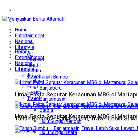
Home
Entertainment
Home
Nasional
Entertainment
Nasional
Lifestyle
Lifestyle
Home
All
Daerah
Entertainment
Fashion
Nasional
Food
Kalsel
Lifestyle
Health
All
Travel
Tanah Bumbu
Fashion
Food
Banjarbaru
Health
Lima Fakta Seputar Keracunan MBG di Martapur
Travel
Banjarmasin
Batola
Lima Fakta Seputar Keracunan MBG di Martapur
Tanah Bumbu – Banjarmasin, Travel Lebih Suka 
Hulu Sungai Tengah
Hulu Sungai Utara