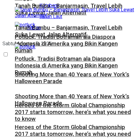
Kotabaru
Tanah Bumbu – Banjarmasin, Travel Lebih
Suka Lewat Jalan Alternatif
Tanah Laut
Tanah Bumbu – Banjarmasin, Travel Lebih
Kaltim
Suka Lewat Jalan Alternatif
Potluck, Tradisi Botraman ala Diaspora
Indonesia di Amerika yang Bikin Kangen
Sabtu, Agustus 8, 2026
Rumah
Potluck, Tradisi Botraman ala Diaspora
Indonesia di Amerika yang Bikin Kangen
Rumah
Shooting More than 40 Years of New York’s
Halloween Parade
Shooting More than 40 Years of New York’s
Halloween Parade
Heroes of the Storm Global Championship
2017 starts tomorrow, here’s what you need
to know
Heroes of the Storm Global Championship
2017 starts tomorrow, here’s what you need