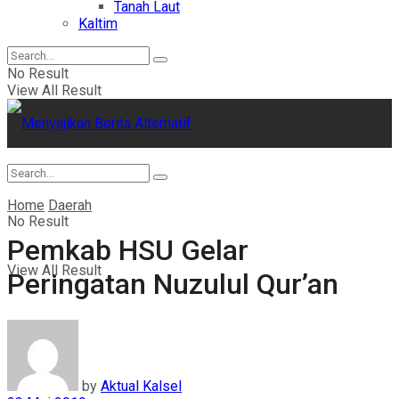
Tanah Laut
Kaltim
No Result
View All Result
Home
Daerah
No Result
Pemkab HSU Gelar
View All Result
Peringatan Nuzulul Qur’an
by
Aktual Kalsel