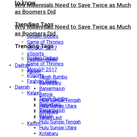
to know
Why Millennials Need to Save Twice as Much
as Boomers Did
Trending Tags
Why Millennials Need to Save Twice as Much
as Boomers Did
Golden Globes
Game of Thrones
Trending Tags
MotoGP 2017
eSports
Golden Globes
Fashion Week
Game of Thrones
Daerah
MotoGP 2017
Kalsel
eSports
Tanah Bumbu
Fashion Week
Banjarbaru
Daerah
Banjarmasin
Kalsel
Batola
Tanah Bumbu
Hulu Sungai Tengah
Banjarbaru
Hulu Sungai Utara
Banjarmasin
Kotabaru
Batola
Tanah Laut
Hulu Sungai Tengah
Kaltim
Hulu Sungai Utara
Kotabaru