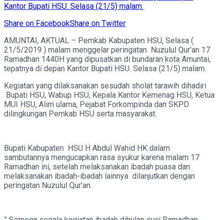
Kantor Bupati HSU. Selasa (21/5) malam.
Share on Facebook
Share on Twitter
AMUNTAI, AKTUAL – Pemkab Kabupaten HSU, Selasa (
21/5/2019 ) malam menggelar peringatan Nuzulul Qur’an 17
Ramadhan 1440H yang dipusatkan di bundaran kota Amuntai,
tepatnya di depan Kantor Bupati HSU. Selasa (21/5) malam.
Kegiatan yang dilaksanakan sesudah sholat tarawih dihadiri
Bupati HSU, Wabup HSU, Kepala Kantor Kemenag HSU, Ketua
MUI HSU, Alim ulama, Pejabat Forkompinda dan SKPD
dilingkungan Pemkab HSU serta masyarakat.
Bupati Kabupaten HSU H Abdul Wahid HK dalam
sambutannya mengucapkan rasa syukur karena malam 17
Ramadhan ini, setelah melaksanakan ibadah puasa dan
melaksanakan ibadah-ibadah lainnya dilanjutkan dengan
peringatan Nuzulul Qur’an.
” Semoga segala kegiatan ibadah dibulan suci Ramadhan