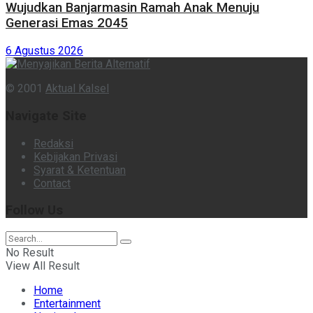
Wujudkan Banjarmasin Ramah Anak Menuju
Generasi Emas 2045
6 Agustus 2026
© 2001
Aktual Kalsel
Navigate Site
Redaksi
Kebijakan Privasi
Syarat & Ketentuan
Contact
Follow Us
No Result
View All Result
Home
Entertainment