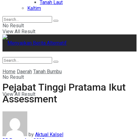
Tanah Laut
Kaltim
No Result
View All Result
Home
Daerah
Tanah Bumbu
No Result
Pejabat Tinggi Pratama Ikut
View All Result
Assessment
by
Aktual Kalsel