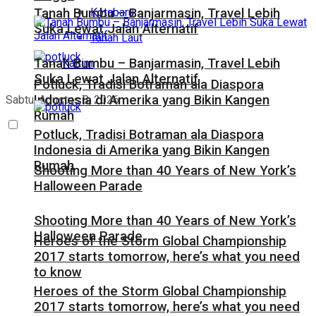
Kotabaru
Tanah Bumbu – Banjarmasin, Travel Lebih
Suka Lewat Jalan Alternatif
Tanah Laut
Tanah Bumbu – Banjarmasin, Travel Lebih
Kaltim
Suka Lewat Jalan Alternatif
Potluck, Tradisi Botraman ala Diaspora
Indonesia di Amerika yang Bikin Kangen
Sabtu, Agustus 8, 2026
Rumah
Potluck, Tradisi Botraman ala Diaspora
Indonesia di Amerika yang Bikin Kangen
Rumah
Shooting More than 40 Years of New York’s
Halloween Parade
Shooting More than 40 Years of New York’s
Halloween Parade
Heroes of the Storm Global Championship
2017 starts tomorrow, here’s what you need
to know
Heroes of the Storm Global Championship
2017 starts tomorrow, here’s what you need