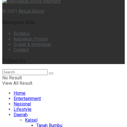
© 2001
Aktual Kalsel
Navigate Site
Redaksi
Kebijakan Privasi
Syarat & Ketentuan
Contact
Follow Us
No Result
View All Result
Home
Entertainment
Nasional
Lifestyle
Daerah
Kalsel
Tanah Bumbu