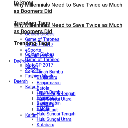
to know
Why Millennials Need to Save Twice as Much
as Boomers Did
Trending Tags
Why Millennials Need to Save Twice as Much
as Boomers Did
Golden Globes
Game of Thrones
Trending Tags
MotoGP 2017
eSports
Golden Globes
Fashion Week
Game of Thrones
Daerah
MotoGP 2017
Kalsel
eSports
Tanah Bumbu
Fashion Week
Banjarbaru
Daerah
Banjarmasin
Kalsel
Batola
Tanah Bumbu
Hulu Sungai Tengah
Banjarbaru
Hulu Sungai Utara
Banjarmasin
Kotabaru
Batola
Tanah Laut
Hulu Sungai Tengah
Kaltim
Hulu Sungai Utara
Kotabaru