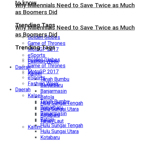
to know
Why Millennials Need to Save Twice as Much
as Boomers Did
Trending Tags
Why Millennials Need to Save Twice as Much
as Boomers Did
Golden Globes
Game of Thrones
Trending Tags
MotoGP 2017
eSports
Golden Globes
Fashion Week
Game of Thrones
Daerah
MotoGP 2017
Kalsel
eSports
Tanah Bumbu
Fashion Week
Banjarbaru
Daerah
Banjarmasin
Kalsel
Batola
Tanah Bumbu
Hulu Sungai Tengah
Banjarbaru
Hulu Sungai Utara
Banjarmasin
Kotabaru
Batola
Tanah Laut
Hulu Sungai Tengah
Kaltim
Hulu Sungai Utara
Kotabaru