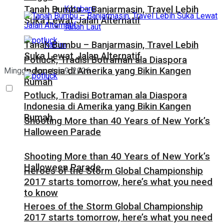
Kotabaru
Tanah Bumbu – Banjarmasin, Travel Lebih
Suka Lewat Jalan Alternatif
Tanah Laut
Tanah Bumbu – Banjarmasin, Travel Lebih
Kaltim
Suka Lewat Jalan Alternatif
Potluck, Tradisi Botraman ala Diaspora
Indonesia di Amerika yang Bikin Kangen
Minggu, Agustus 9, 2026
Rumah
Potluck, Tradisi Botraman ala Diaspora
Indonesia di Amerika yang Bikin Kangen
Rumah
Shooting More than 40 Years of New York’s
Halloween Parade
Shooting More than 40 Years of New York’s
Halloween Parade
Heroes of the Storm Global Championship
2017 starts tomorrow, here’s what you need
to know
Heroes of the Storm Global Championship
2017 starts tomorrow, here’s what you need