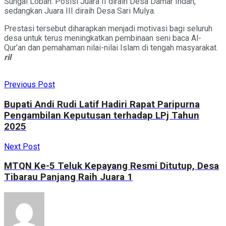
Sungai Loban. Posisi Juara II diraih Desa Damar Indah,
sedangkan Juara III diraih Desa Sari Mulya.
Prestasi tersebut diharapkan menjadi motivasi bagi seluruh
desa untuk terus meningkatkan pembinaan seni baca Al-
Qur’an dan pemahaman nilai-nilai Islam di tengah masyarakat.
ril
Previous Post
Bupati Andi Rudi Latif Hadiri Rapat Paripurna
Pengambilan Keputusan terhadap LPj Tahun
2025
Next Post
MTQN Ke-5 Teluk Kepayang Resmi Ditutup, Desa
Tibarau Panjang Raih Juara 1