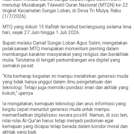
menutup Musabaqah Tilawatil Quran Nasional (MTQN) ke-22
tingkat Kecamatan Sungai Loban, di Desa Tri Mulya, Rabu
(1/7/2026).
MTQ yang diikuti 15 Kafilah tersebut berlangsung selama lima
hari, sejak 27 Juni hingga 1 Juli 2026.
Bupati melalui Camat Sungai Loban Agus Salim, mengatakan
pelaksanaan MTQ merupakan momentum penting dalam
membangun karakter masyarakat yang religius dan berakhlak
mulia. Terutama di tengah perkembangan era digital yang
semakin pesat.
“Kita berharap kegiatan ini mampu melahirkan generasi muda
yang tidak hanya unggul dalam ilmu pengetahuan dan
teknologi. Tetapi juga memiliki pondasi iman dan akhlak yang
kokoh,” ujarnya.
Ia mengatakan, kemajuan teknologi dan arus informasi yang
begitu cepat menuntut generasi muda untuk mampu
memanfaatkan digitalisasi secara positif. Namun, di sisi lain,
nilai-nilai Al-Qur’an harus tetap menjadi pedoman agar
kemajuan yang dicapai tetap berada dalam koridor moral dan
akhlak yang baik.