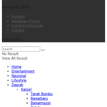
Navigate Site
Redaksi
Kebijakan Privasi
Syarat & Ketentuan
Contact
Follow Us
No Result
View All Result
Home
Entertainment
Nasional
Lifestyle
Daerah
Kalsel
Tanah Bumbu
Banjarbaru
Banjarmasin