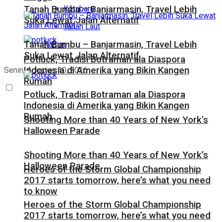
Kotabaru
Tanah Bumbu – Banjarmasin, Travel Lebih
Suka Lewat Jalan Alternatif
Tanah Laut
Tanah Bumbu – Banjarmasin, Travel Lebih
Kaltim
Suka Lewat Jalan Alternatif
Potluck, Tradisi Botraman ala Diaspora
Indonesia di Amerika yang Bikin Kangen
Senin, Agustus 10, 2026
Rumah
Potluck, Tradisi Botraman ala Diaspora
Indonesia di Amerika yang Bikin Kangen
Rumah
Shooting More than 40 Years of New York’s
Halloween Parade
Shooting More than 40 Years of New York’s
Halloween Parade
Heroes of the Storm Global Championship
2017 starts tomorrow, here’s what you need
to know
Heroes of the Storm Global Championship
2017 starts tomorrow, here’s what you need