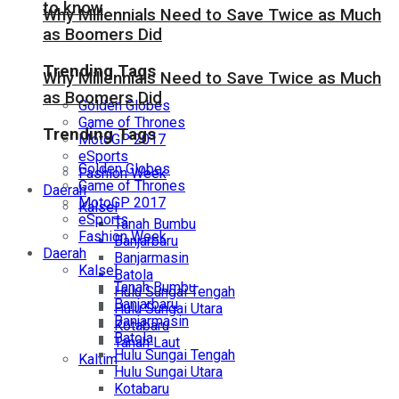
to know
Why Millennials Need to Save Twice as Much
as Boomers Did
Trending Tags
Why Millennials Need to Save Twice as Much
as Boomers Did
Golden Globes
Game of Thrones
Trending Tags
MotoGP 2017
eSports
Golden Globes
Fashion Week
Game of Thrones
Daerah
MotoGP 2017
Kalsel
eSports
Tanah Bumbu
Fashion Week
Banjarbaru
Daerah
Banjarmasin
Kalsel
Batola
Tanah Bumbu
Hulu Sungai Tengah
Banjarbaru
Hulu Sungai Utara
Banjarmasin
Kotabaru
Batola
Tanah Laut
Hulu Sungai Tengah
Kaltim
Hulu Sungai Utara
Kotabaru