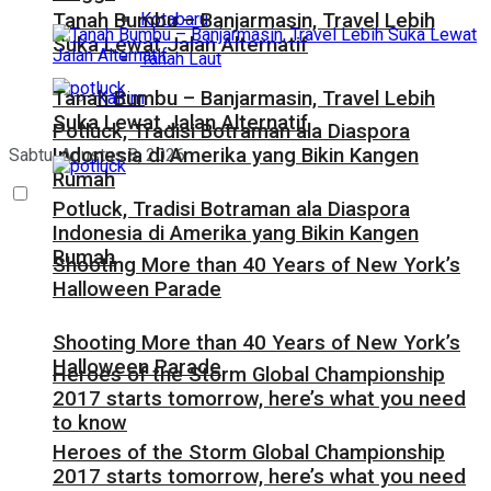
Kotabaru
Tanah Bumbu – Banjarmasin, Travel Lebih
Suka Lewat Jalan Alternatif
Tanah Laut
Tanah Bumbu – Banjarmasin, Travel Lebih
Kaltim
Suka Lewat Jalan Alternatif
Potluck, Tradisi Botraman ala Diaspora
Indonesia di Amerika yang Bikin Kangen
Sabtu, Agustus 8, 2026
Rumah
Potluck, Tradisi Botraman ala Diaspora
Indonesia di Amerika yang Bikin Kangen
Rumah
Shooting More than 40 Years of New York’s
Halloween Parade
Shooting More than 40 Years of New York’s
Halloween Parade
Heroes of the Storm Global Championship
2017 starts tomorrow, here’s what you need
to know
Heroes of the Storm Global Championship
2017 starts tomorrow, here’s what you need