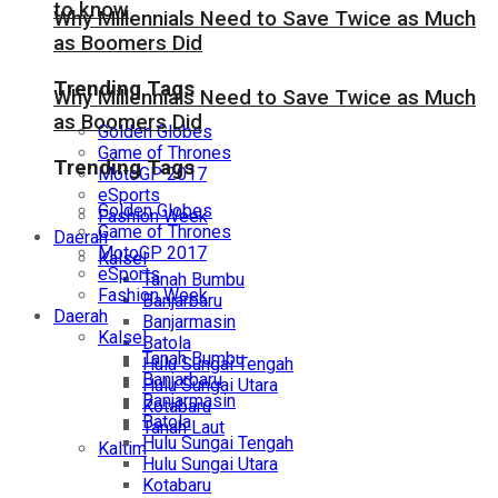
to know
Why Millennials Need to Save Twice as Much
as Boomers Did
Trending Tags
Why Millennials Need to Save Twice as Much
as Boomers Did
Golden Globes
Game of Thrones
Trending Tags
MotoGP 2017
eSports
Golden Globes
Fashion Week
Game of Thrones
Daerah
MotoGP 2017
Kalsel
eSports
Tanah Bumbu
Fashion Week
Banjarbaru
Daerah
Banjarmasin
Kalsel
Batola
Tanah Bumbu
Hulu Sungai Tengah
Banjarbaru
Hulu Sungai Utara
Banjarmasin
Kotabaru
Batola
Tanah Laut
Hulu Sungai Tengah
Kaltim
Hulu Sungai Utara
Kotabaru