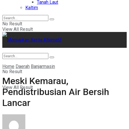
Tanah Laut
Kaltim
No Result
View All Result
Home
Daerah
Banjarmasin
No Result
Meski Kemarau,
View All Result
Pendistribusian Air Bersih
Lancar