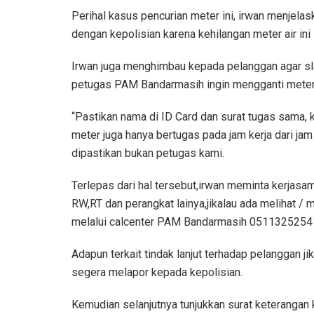
Perihal kasus pencurian meter ini, irwan menjel
dengan kepolisian karena kehilangan meter air in
Irwan juga menghimbau kepada pelanggan agar sla
petugas PAM Bandarmasih ingin mengganti meter ai
“Pastikan nama di ID Card dan surat tugas sama, 
meter juga hanya bertugas pada jam kerja dari jam 
dipastikan bukan petugas kami.
Terlepas dari hal tersebut,irwan meminta kerjas
RW,RT dan perangkat lainya,jikalau ada melihat 
melalui calcenter PAM Bandarmasih 05113252541
Adapun terkait tindak lanjut terhadap pelanggan ji
segera melapor kepada kepolisian.
Kemudian selanjutnya tunjukkan surat keterangan 