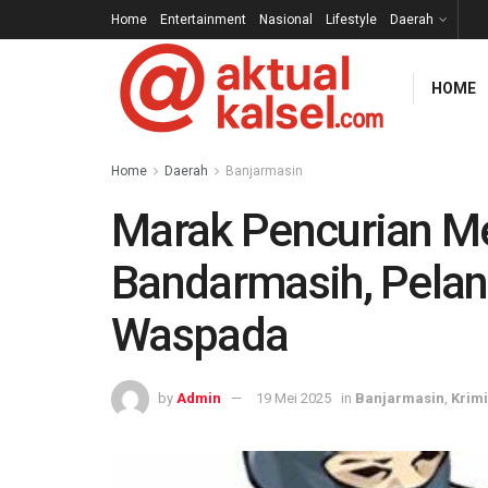
Home
Entertainment
Nasional
Lifestyle
Daerah
HOME
Home
Daerah
Banjarmasin
Marak Pencurian Me
Bandarmasih, Pela
Waspada
by
Admin
19 Mei 2025
in
Banjarmasin
,
Krimi