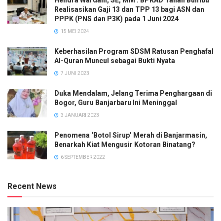
Hendra Wardani, SE, MM : BPKAD Tanah Bumbu
Realisasikan Gaji 13 dan TPP 13 bagi ASN dan
PPPK (PNS dan P3K) pada 1 Juni 2024
15 MEI 2024
Keberhasilan Program SDSM Ratusan Penghafal
Al-Quran Muncul sebagai Bukti Nyata
7 JUNI 2023
Duka Mendalam, Jelang Terima Penghargaan di
Bogor, Guru Banjarbaru Ini Meninggal
3 JANUARI 2023
Penomena ‘Botol Sirup’ Merah di Banjarmasin,
Benarkah Kiat Mengusir Kotoran Binatang?
6 SEPTEMBER 2022
Recent News