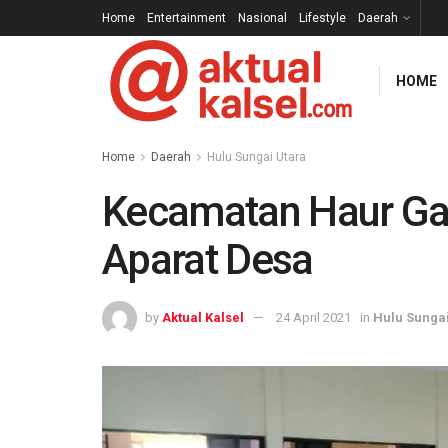
Home
Entertainment
Nasional
Lifestyle
Daerah
HOME
Home
Daerah
Hulu Sungai Utara
Kecamatan Haur Gad
Aparat Desa
by
Aktual Kalsel
24 April 2021
in
Hulu Sungai