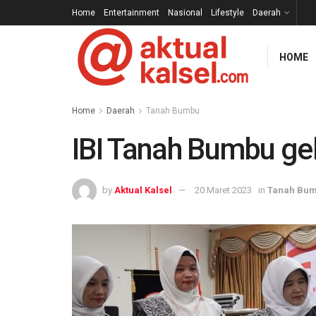
Home
Entertainment
Nasional
Lifestyle
Daerah
HOME
Home
Daerah
Tanah Bumbu
IBI Tanah Bumbu ge
by
Aktual Kalsel
20 Maret 2023
in
Tanah Bu