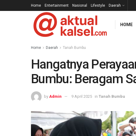
Home
Entertainment
Nasional
Lifestyle
Daerah
HOME
Home
Daerah
Tanah Bumbu
Hangatnya Perayaan
Bumbu: Beragam Saj
by
Admin
9 April 2025
in
Tanah Bumbu