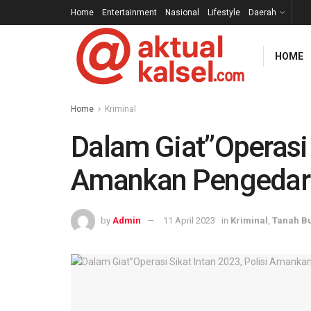
Home
Entertainment
Nasional
Lifestyle
Daerah
HOME
Home
Kriminal
Dalam Giat”Operasi S
Amankan Pengedar
by
Admin
11 April 2023
in
Kriminal
,
Tanah B