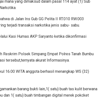
gai mana yang dimaksud dalam pasal 114 ayat (1) Sub
Narkotika.
ahwa di Jalan Ins Gub GG Pelita II RT.010 RW.003
 terjadi transaksi narkotika jenis sabu- sabu.
alui Kasi Humas AKP Saryanto ketika dikonfirmasi
 oleh Reskrim Polsek Simpang Empat Polres Tanah Bumbu
si tersebut,ternyata akurat Informasinya.
ukul 16.00 WITA anggota berhasil menangkap WS (32)
mankan barang bukti lain,1( satu) buah tas kulit berwana
 dan 1( satu) buah timbangan digital merek pokcket